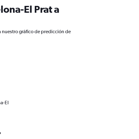
ona-El Prat a
 nuestro gráfico de predicción de
a-El
o