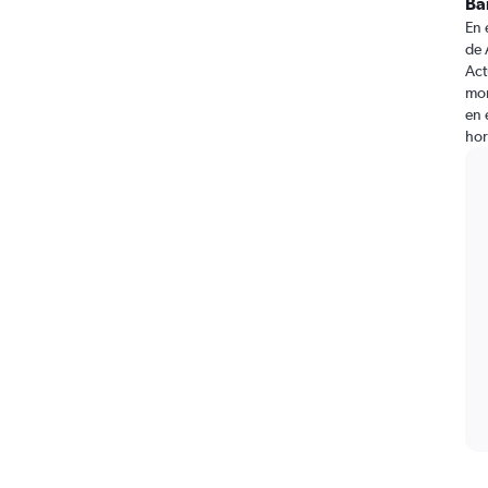
Ba
En 
de 
Act
mom
en 
hor