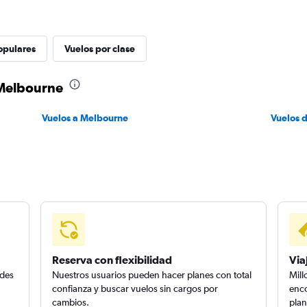
opulares
Vuelos por clase
 Melbourne
Vuelos a Melbourne
Vuelos 
Reserva con flexibilidad
Via
edes
Nuestros usuarios pueden hacer planes con total
Mill
confianza y buscar vuelos sin cargos por
enco
cambios.
plan