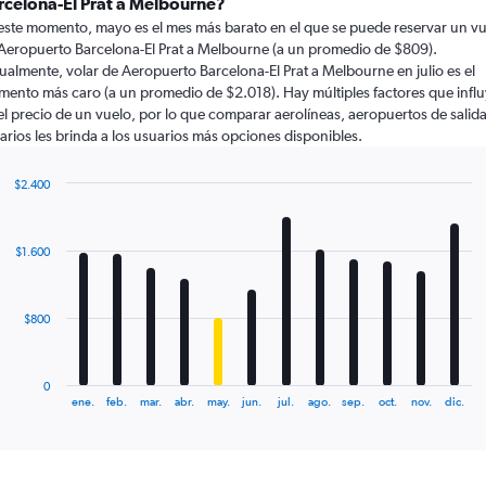
rcelona-El Prat a Melbourne?
este momento, mayo es el mes más barato en el que se puede reservar un v
Aeropuerto Barcelona-El Prat a Melbourne (a un promedio de $809).
ualmente, volar de Aeropuerto Barcelona-El Prat a Melbourne en julio es el
ento más caro (a un promedio de $2.018). Hay múltiples factores que infl
el precio de un vuelo, por lo que comparar aerolíneas, aeropuertos de salida
arios les brinda a los usuarios más opciones disponibles.
$2.400
Bar
Chart
graphic.
chart
with
$1.600
12
bars.
The
$800
chart
has
1
0
X
End
ene.
feb.
mar.
abr.
may.
jun.
jul.
ago.
sep.
oct.
nov.
dic.
of
axis
interactive
displaying
chart
categories.
Range: