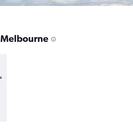
 a Melbourne
a