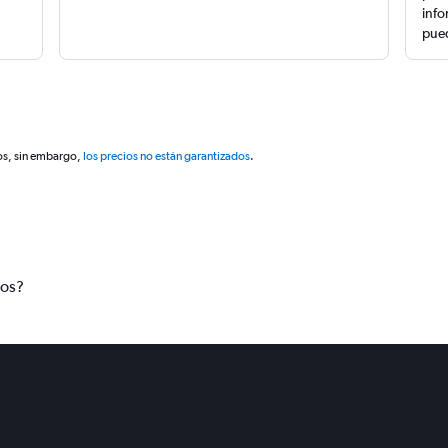
info
pued
os, sin embargo,
los precios no están garantizados
.
tos?