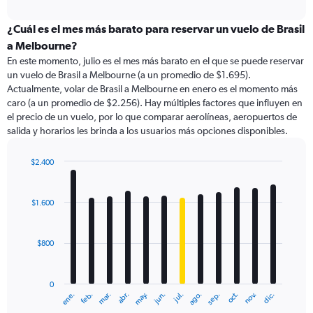
axis
interactive
displaying
chart
categories.
¿Cuál es el mes más barato para reservar un vuelo de Brasil
Range:
a Melbourne?
91
En este momento, julio es el mes más barato en el que se puede reservar
categories.
un vuelo de Brasil a Melbourne (a un promedio de $1.695).
The
Actualmente, volar de Brasil a Melbourne en enero es el momento más
chart
caro (a un promedio de $2.256). Hay múltiples factores que influyen en
has
el precio de un vuelo, por lo que comparar aerolíneas, aeropuertos de
1
salida y horarios les brinda a los usuarios más opciones disponibles.
Y
axis
displaying
$2.400
values.
Bar
Chart
Range:
graphic.
chart
with
0
$1.600
12
to
bars.
6000.
$800
The
chart
has
0
1
ene.
feb.
mar.
abr.
may.
jun.
jul.
ago.
sep.
oct.
nov.
dic.
X
End
of