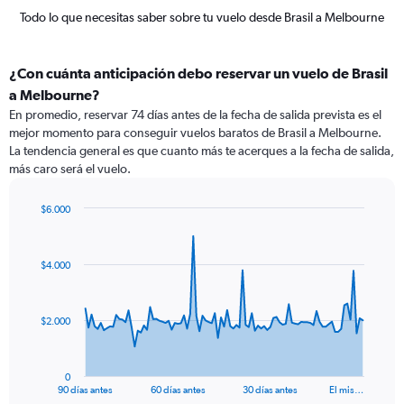
Todo lo que necesitas saber sobre tu vuelo desde Brasil a Melbourne
¿Con cuánta anticipación debo reservar un vuelo de Brasil
a Melbourne?
En promedio, reservar 74 días antes de la fecha de salida prevista es el
mejor momento para conseguir vuelos baratos de Brasil a Melbourne.
La tendencia general es que cuanto más te acerques a la fecha de salida,
más caro será el vuelo.
$6.000
Chart
Chart
graphic.
with
91
$4.000
data
points.
The
$2.000
chart
has
1
0
X
End
90 días antes
60 días antes
30 días antes
El mis…
of