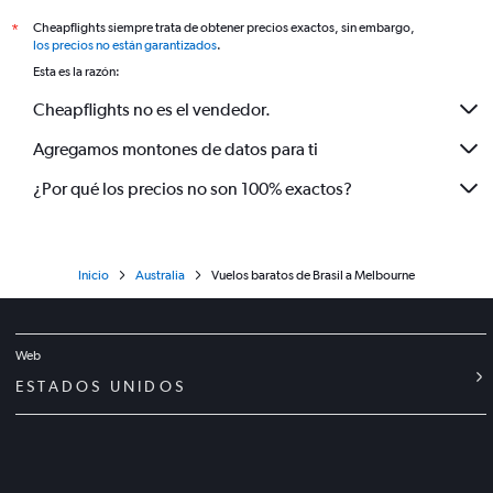
Cheapflights siempre trata de obtener precios exactos, sin embargo,
*
los precios no están garantizados
.
Esta es la razón:
Cheapflights no es el vendedor.
Agregamos montones de datos para ti
¿Por qué los precios no son 100% exactos?
Inicio
Australia
Vuelos baratos de Brasil a Melbourne
Web
ESTADOS UNIDOS