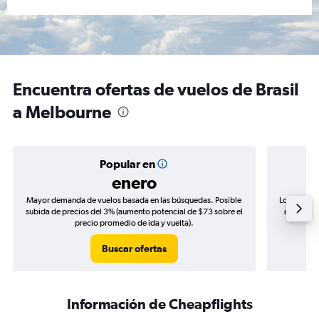
Encuentra ofertas de vuelos de Brasil
a Melbourne
Popular en
enero
Mayor demanda de vuelos basada en las búsquedas. Posible
Los precio
subida de precios del 3% (aumento potencial de $73 sobre el
de precio
precio promedio de ida y vuelta).
Buscar ofertas
Información de Cheapflights