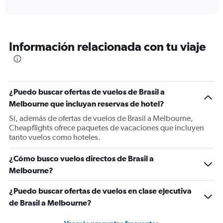
axis
interactive
displaying
chart
categories.
Range:
12
Información relacionada con tu viaje
categories.
The
chart
has
1
¿Puedo buscar ofertas de vuelos de Brasil a
Y
Melbourne que incluyan reservas de hotel?
axis
displaying
Sí, además de ofertas de vuelos de Brasil a Melbourne,
values.
Cheapflights ofrece paquetes de vacaciones que incluyen
Range:
tanto vuelos como hoteles.
0
to
¿Cómo busco vuelos directos de Brasil a
2400.
Melbourne?
¿Puedo buscar ofertas de vuelos en clase ejecutiva
de Brasil a Melbourne?