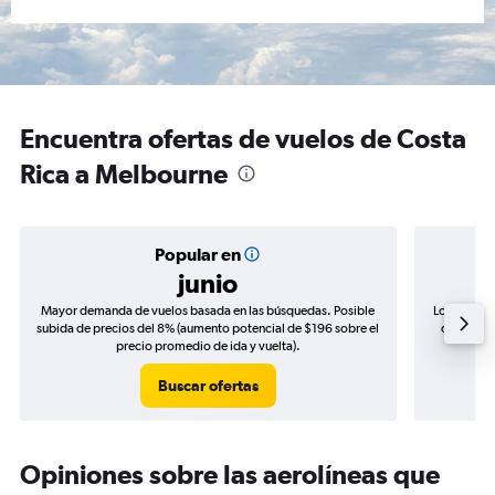
Encuentra ofertas de vuelos de Costa
Rica a Melbourne
Popular en
junio
Mayor demanda de vuelos basada en las búsquedas. Posible
Los precio
subida de precios del 8% (aumento potencial de $196 sobre el
de precio
precio promedio de ida y vuelta).
Buscar ofertas
Opiniones sobre las aerolíneas que