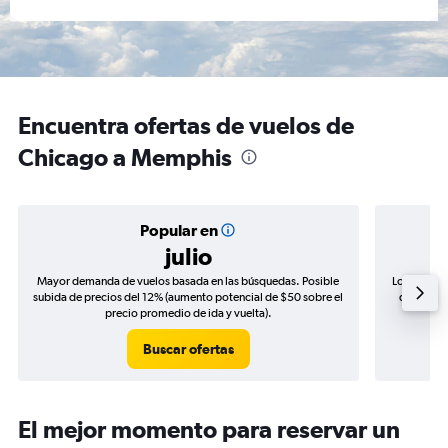
Encuentra ofertas de vuelos de
Chicago a Memphis
Popular en
julio
Mayor demanda de vuelos basada en las búsquedas. Posible
Los precio
subida de precios del 12% (aumento potencial de $50 sobre el
de precio
precio promedio de ida y vuelta).
Buscar ofertas
El mejor momento para reservar un