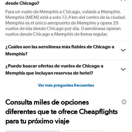
Y
desde Chicago?
axes
Para un vuelo de Memphis a Chicago, volarás a Memphis.
displaying
Memphis (MEM) está a solo 13,4 km del centro de la ciudad.
Avg.
Memphis es el único aeropuerto de Memphis y opera 29
Price
vuelos de ida desde Chicago por día. 0 aerolíneas operan
and
vuelos desde Chicago a Memphis de forma regular.
Number
of
¿Cuáles son las aerolíneas más fiables de Chicago a
flights.
Memphis?
¿Puedo buscar ofertas de vuelos de Chicago a
Memphis que incluyan reservas de hotel?
Ver más preguntas frecuentes
Consulta miles de opciones
diferentes que te ofrece Cheapflights
para tu próximo viaje