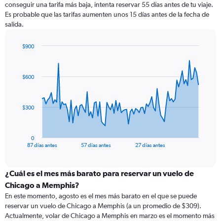
conseguir una tarifa más baja, intenta reservar 55 días antes de tu viaje.
Es probable que las tarifas aumenten unos 15 días antes de la fecha de
salida.
$900
Chart
Chart
graphic.
with
88
$600
data
points.
The
$300
chart
has
1
0
X
End
87 días antes
57 días antes
27 días antes
of
axis
interactive
displaying
chart
categories.
¿Cuál es el mes más barato para reservar un vuelo de
Range:
Chicago a Memphis?
88
En este momento, agosto es el mes más barato en el que se puede
categories.
reservar un vuelo de Chicago a Memphis (a un promedio de $309).
The
Actualmente, volar de Chicago a Memphis en marzo es el momento más
chart