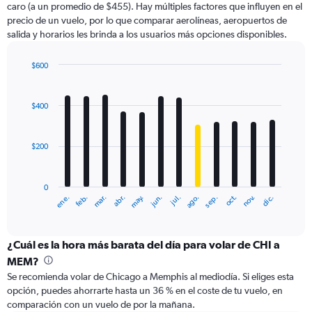
caro (a un promedio de $455). Hay múltiples factores que influyen en el
has
precio de un vuelo, por lo que comparar aerolíneas, aeropuertos de
1
salida y horarios les brinda a los usuarios más opciones disponibles.
Y
axis
displaying
$600
values.
Bar
Chart
Range:
graphic.
chart
with
0
$400
12
to
bars.
900.
$200
The
chart
has
0
1
ene.
abr.
jul.
oct.
mar.
jun.
sep.
dic.
feb.
may.
ago.
nov.
X
End
of
axis
interactive
displaying
chart
categories.
¿Cuál es la hora más barata del día para volar de CHI a
Range:
MEM?
12
Se recomienda volar de Chicago a Memphis al mediodía. Si eliges esta
categories.
opción, puedes ahorrarte hasta un 36 % en el coste de tu vuelo, en
The
comparación con un vuelo de por la mañana.
chart