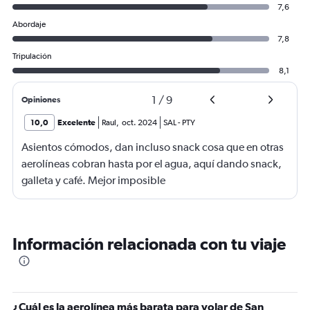
7,6
Abordaje
7,8
Tripulación
8,1
1
/
9
Opiniones
10,0
Excelente
Raul
,
oct. 2024
SAL
-
PTY
Asientos cómodos, dan incluso snack cosa que en otras
aerolíneas cobran hasta por el agua, aquí dando snack,
galleta y café. Mejor imposible
Información relacionada con tu viaje
¿Cuál es la aerolínea más barata para volar de San