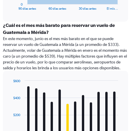
1
0
X
End
90 días antes
60 días antes
30 días antes
El mis…
of
axis
interactive
displaying
chart
categories.
¿Cuál es el mes más barato para reservar un vuelo de
Range:
Guatemala a Mérida?
91
En este momento, junio es el mes más barato en el que se puede
categories.
reservar un vuelo de Guatemala a Mérida (a un promedio de $333).
The
Actualmente, volar de Guatemala a Mérida en enero es el momento más
chart
caro (a un promedio de $539). Hay múltiples factores que influyen en el
has
precio de un vuelo, por lo que comparar aerolíneas, aeropuertos de
1
salida y horarios les brinda a los usuarios más opciones disponibles.
Y
axis
displaying
$600
values.
Bar
Chart
Range:
graphic.
chart
with
0
$400
12
to
bars.
1200.
$200
The
chart
has