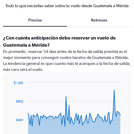
Todo lo que necesitas saber sobre tu vuelo desde Guatemala a Mérida
Precios
Retrasos
¿Con cuánta anticipación debo reservar un vuelo de
Guatemala a Mérida?
En promedio, reservar 54 días antes de la fecha de salida prevista es el
mejor momento para conseguir vuelos baratos de Guatemala a Mérida.
La tendencia general es que cuanto más te acerques a la fecha de salida,
más caro será el vuelo.
$1.200
Chart
Chart
graphic.
with
91
$800
data
points.
The
$400
chart
has