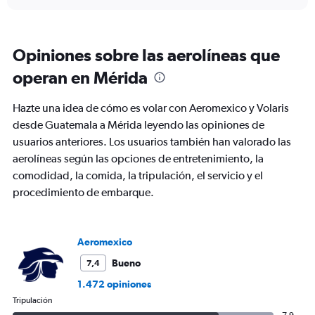
axis
chart
displaying
categories.
Range:
Opiniones sobre las aerolíneas que
6
categories.
operan en Mérida
The
chart
Hazte una idea de cómo es volar con Aeromexico y Volaris
has
1
desde Guatemala a Mérida leyendo las opiniones de
Y
usuarios anteriores. Los usuarios también han valorado las
axis
aerolíneas según las opciones de entretenimiento, la
displaying
comodidad, la comida, la tripulación, el servicio y el
Avg.
Price.
procedimiento de embarque.
Range:
360
to
480.
Aeromexico
Bueno
7,4
1.472 opiniones
Tripulación