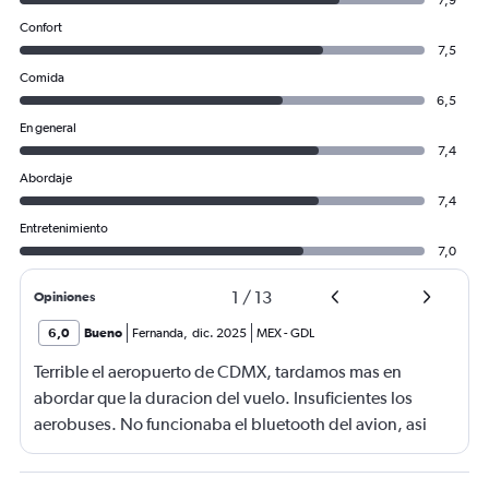
7,9
Confort
7,5
Comida
6,5
En general
7,4
Abordaje
7,4
Entretenimiento
7,0
1
/
13
Opiniones
6,0
Bueno
Fernanda
,
dic. 2025
MEX
-
GDL
Terrible el aeropuerto de CDMX, tardamos mas en
abordar que la duracion del vuelo. Insuficientes los
aerobuses. No funcionaba el bluetooth del avion, asi
quq E no lo pude utilizar