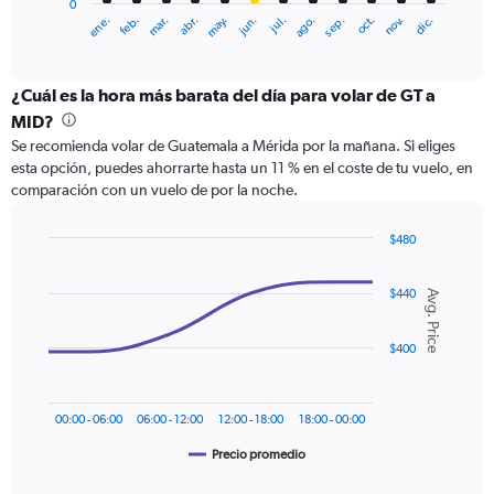
0
1
ene.
abr.
jul.
oct.
mar.
jun.
sep.
dic.
feb.
may.
ago.
nov.
X
End
of
axis
interactive
displaying
chart
categories.
¿Cuál es la hora más barata del día para volar de GT a
Range:
MID?
12
Se recomienda volar de Guatemala a Mérida por la mañana. Si eliges
categories.
esta opción, puedes ahorrarte hasta un 11 % en el coste de tu vuelo, en
The
comparación con un vuelo de por la noche.
chart
has
1
$480
Y
Line
Chart
graphic.
chart
axis
$440
with
Avg. Price
displaying
6
values.
data
Range:
points.
$400
0
to
The
600.
chart
00:00 - 06:00
06:00 - 12:00
12:00 - 18:00
18:00 - 00:00
has
1
Precio promedio
End
of
X
interactive