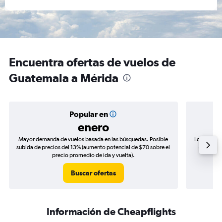
Encuentra ofertas de vuelos de
Guatemala a Mérida
Popular en
enero
Mayor demanda de vuelos basada en las búsquedas. Posible
Los precio
subida de precios del 13% (aumento potencial de $70 sobre el
de precio
precio promedio de ida y vuelta).
Buscar ofertas
Información de Cheapflights