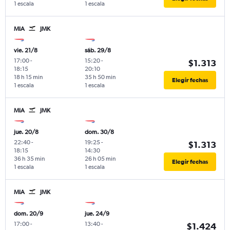
1 escala
1 escala
MIA
JMK
vie. 21/8
sáb. 29/8
17:00
-
15:20
-
$1.313
18:15
20:10
18 h 15 min
35 h 50 min
Elegir fechas
1 escala
1 escala
MIA
JMK
jue. 20/8
dom. 30/8
22:40
-
19:25
-
$1.313
18:15
14:30
36 h 35 min
26 h 05 min
Elegir fechas
1 escala
1 escala
MIA
JMK
dom. 20/9
jue. 24/9
17:00
-
13:40
-
$1.424