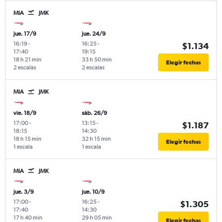
MIA
JMK
jue. 17/9
jue. 24/9
16:19
-
16:25
-
$1.134
17:40
19:15
18 h 21 min
33 h 50 min
Elegir fechas
2 escalas
2 escalas
MIA
JMK
vie. 18/9
sáb. 26/9
17:00
-
13:15
-
$1.187
18:15
14:30
18 h 15 min
32 h 15 min
Elegir fechas
1 escala
1 escala
MIA
JMK
jue. 3/9
jue. 10/9
17:00
-
16:25
-
$1.305
17:40
14:30
17 h 40 min
29 h 05 min
Elegir fechas