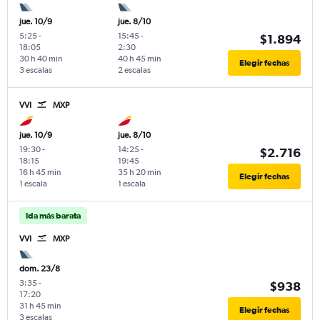
jue. 10/9
jue. 8/10
5:25
-
15:45
-
$1.894
18:05
2:30
30 h 40 min
40 h 45 min
Elegir fechas
3 escalas
2 escalas
VVI
MXP
jue. 10/9
jue. 8/10
19:30
-
14:25
-
$2.716
18:15
19:45
16 h 45 min
35 h 20 min
Elegir fechas
1 escala
1 escala
Ida más barata
VVI
MXP
dom. 23/8
3:35
-
$938
17:20
31 h 45 min
Elegir fechas
3 escalas