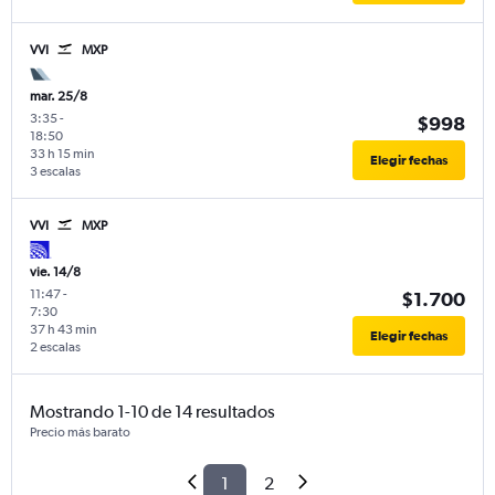
VVI
MXP
mar. 25/8
3:35
-
$998
18:50
33 h 15 min
Elegir fechas
3 escalas
VVI
MXP
vie. 14/8
11:47
-
$1.700
7:30
37 h 43 min
Elegir fechas
2 escalas
Mostrando 1-10 de 14 resultados
Precio más barato
1
2