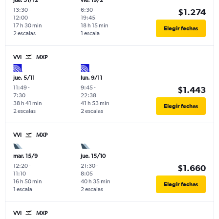
jue. 31/12
vie. 19/2
13:30
-
6:30
-
$1.274
12:00
19:45
17 h 30 min
18 h 15 min
Elegir fechas
2 escalas
1 escala
VVI
MXP
jue. 5/11
lun. 9/11
11:49
-
9:45
-
$1.443
7:30
22:38
38 h 41 min
41 h 53 min
Elegir fechas
2 escalas
2 escalas
VVI
MXP
mar. 15/9
jue. 15/10
12:20
-
21:30
-
$1.660
11:10
8:05
16 h 50 min
40 h 35 min
Elegir fechas
1 escala
2 escalas
VVI
MXP