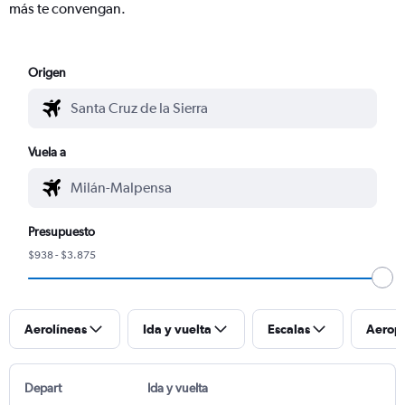
más te convengan.
Origen
Vuela a
Presupuesto
$938 - $3.875
Aerolíneas
Ida y vuelta
Escalas
Aerop
Depart
Ida y vuelta