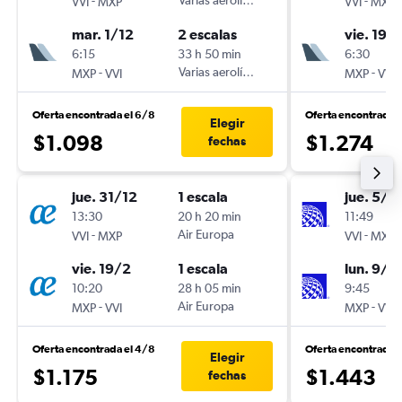
-
Varias aerolíneas
-
VVI
MXP
VVI
MXP
mar. 1/12
2 escalas
vie. 19/
6:15
33 h 50 min
6:30
-
Varias aerolíneas
-
MXP
VVI
MXP
VVI
Oferta encontrada el 6/8
Oferta encontrada 
Elegir
$1.098
$1.274
fechas
jue. 31/12
1 escala
jue. 5/11
13:30
20 h 20 min
11:49
-
Air Europa
-
VVI
MXP
VVI
MXP
vie. 19/2
1 escala
lun. 9/11
10:20
28 h 05 min
9:45
-
Air Europa
-
MXP
VVI
MXP
VVI
Oferta encontrada el 4/8
Oferta encontrada 
Elegir
$1.175
$1.443
fechas