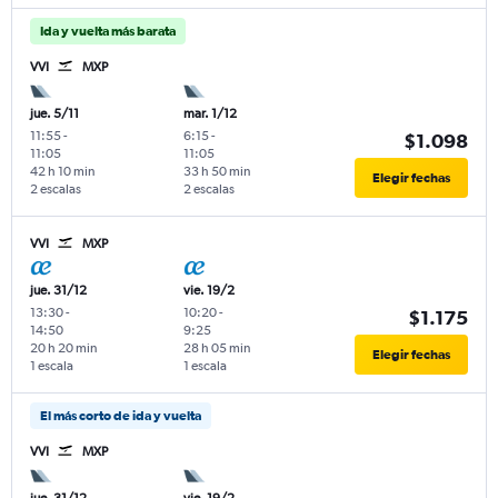
Ida y vuelta más barata
VVI
MXP
jue. 5/11
mar. 1/12
11:55
-
6:15
-
$1.098
11:05
11:05
42 h 10 min
33 h 50 min
Elegir fechas
2 escalas
2 escalas
VVI
MXP
jue. 31/12
vie. 19/2
13:30
-
10:20
-
$1.175
14:50
9:25
20 h 20 min
28 h 05 min
Elegir fechas
1 escala
1 escala
El más corto de ida y vuelta
VVI
MXP