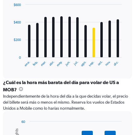
$600
Bar
Chart
graphic.
chart
with
$400
12
bars.
$200
The
chart
has
0
1
ene.
abr.
jul.
oct.
mar.
jun.
sep.
dic.
feb.
may.
ago.
nov.
X
End
of
axis
interactive
displaying
chart
categories.
¿Cuál es la hora más barata del día para volar de US a
Range:
MOB?
12
Independientemente de la hora del día a la que decidas volar, el precio
categories.
del billete será más o menos el mismo. Reserva los vuelos de Estados
The
Unidos a Mobile como lo harías normalmente.
chart
has
1
60
Y
Bar
Chart
graphic.
chart
axis