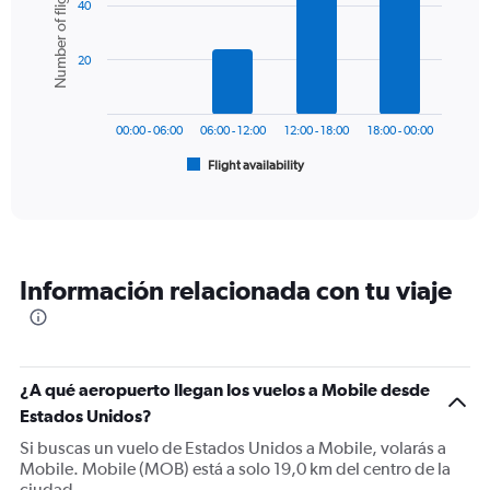
Number of flights
40
with
displaying
6
values.
bars.
Range:
20
0
The
to
chart
600.
has
00:00 - 06:00
06:00 - 12:00
12:00 - 18:00
18:00 - 00:00
1
Flight availability
X
End
of
axis
interactive
displaying
chart
categories.
Range:
6
Información relacionada con tu viaje
categories.
The
chart
has
1
¿A qué aeropuerto llegan los vuelos a Mobile desde
Y
Estados Unidos?
axis
displaying
Si buscas un vuelo de Estados Unidos a Mobile, volarás a
Number
Mobile. Mobile (MOB) está a solo 19,0 km del centro de la
of
ciudad.