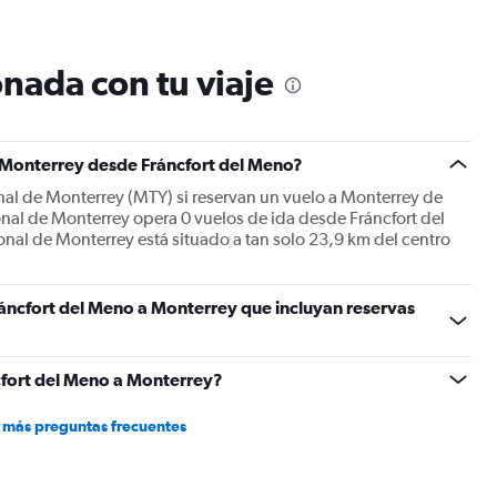
12
categories.
The
nada con tu viaje
chart
has
1
Y
a Monterrey desde Fráncfort del Meno?
axis
displaying
onal de Monterrey (MTY) si reservan un vuelo a Monterrey de
values.
nal de Monterrey opera 0 vuelos de ida desde Fráncfort del
Range:
onal de Monterrey está situado a tan solo 23,9 km del centro
0
to
1500.
áncfort del Meno a Monterrey que incluyan reservas
cfort del Meno a Monterrey?
 más preguntas frecuentes