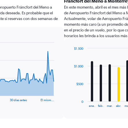
Fráncfort del Meno a Monterr
eropuerto Fráncfort del Meno a
En este momento, abril es el mes más 
lida deseada. Es probable que el
de Aeropuerto Fráncfort del Meno a 
te si reservas con dos semanas de
Actualmente, volar de Aeropuerto Frá
momento más caro (a un promedio de $
en el precio de un vuelo, por lo que 
horarios les brinda a los usuarios má
$1.500
Bar
Chart
graphic.
chart
with
$1.000
12
bars.
The
$500
chart
has
1
30 días antes
El mism…
0
X
End
ene.
feb.
mar.
abr.
ma
of
axis
interactive
displaying
chart
categories.
Range: