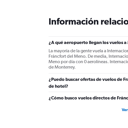
categories.
The
chart
Información relacio
has
1
Y
axis
displaying
¿A qué aeropuerto llegan los vuelos 
values.
La mayoría de la gente vuela a Internaci
Range:
Fráncfort del Meno. De media, Internacio
0
Meno por día con 0 aerolíneas. Internaci
to
de Monterrey.
3600.
¿Puedo buscar ofertas de vuelos de Fr
de hotel?
¿Cómo busco vuelos directos de Frán
Ver