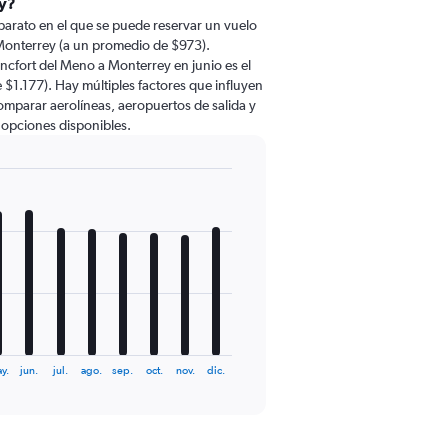
ey?
barato en el que se puede reservar un vuelo
Monterrey (a un promedio de $973).
ncfort del Meno a Monterrey en junio es el
1.177). Hay múltiples factores que influyen
comparar aerolíneas, aeropuertos de salida y
s opciones disponibles.
y.
jun.
jul.
ago.
sep.
oct.
nov.
dic.