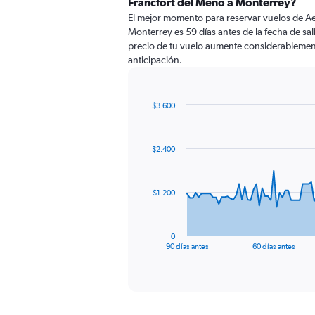
Fráncfort del Meno a Monterrey?
El mejor momento para reservar vuelos de A
Monterrey es 59 días antes de la fecha de sa
precio de tu vuelo aumente considerablemen
anticipación.
$3.600
Chart
Chart
graphic.
with
91
$2.400
data
points.
The
$1.200
chart
has
1
0
X
End
90 días antes
60 días antes
of
axis
interactive
displaying
chart
categories.
Range:
91