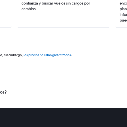
confianza y buscar vuelos sin cargos por
enco
cambios.
plan
info
pued
os, sin embargo,
los precios no están garantizados
.
tos?