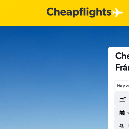
Che
Frá
Ida y v