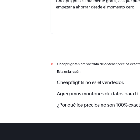
Cheapflights es totalmente gratis, así que pu
empezar a ahorrar desde el momento cero.
Cheapflights siempre trata de obtener precios exact
*
Esta es la razón:
Cheapflights no es el vendedor.
Agregamos montones de datos para ti
¿Por qué los precios no son 100% exac