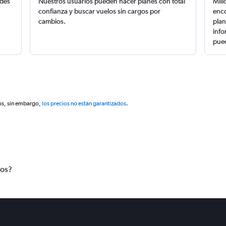
edes
Nuestros usuarios pueden hacer planes con total
Mill
confianza y buscar vuelos sin cargos por
enco
cambios.
plan
info
pued
os, sin embargo,
los precios no están garantizados
.
tos?