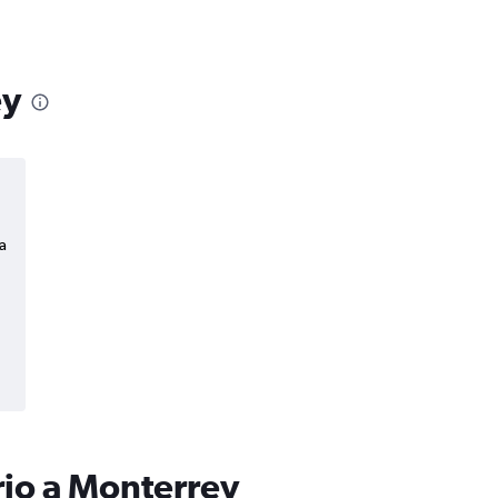
ey
a
rio a Monterrey