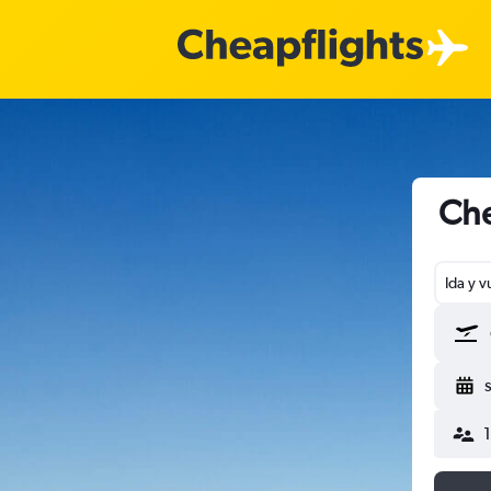
Che
Ida y v