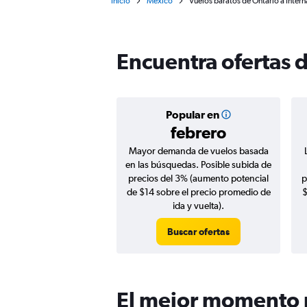
Inicio
México
Vuelos baratos de Ontario a Inter
Encuentra ofertas 
Popular en
febrero
Mayor demanda de vuelos basada
en las búsquedas. Posible subida de
precios del 3% (aumento potencial
p
de $14 sobre el precio promedio de
$
ida y vuelta).
Buscar ofertas
El mejor momento p