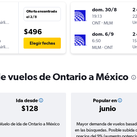
dom. 30/8
2 
Oferta encontrada
n
19:13
22
el 3/8
irlines
-
Un
ONT
MLM
$496
dom. 6/9
2 
n
6:50
15
Elegir fechas
irlines
-
Un
MLM
ONT
de vuelos de Ontario a México
Ida desde
Popular en
$128
junio
Vuelo de ida de Ontario a México
Mayor demanda de vuelos basad
en las búsquedas. Posible subida 
precios del 9% (aumento potencia