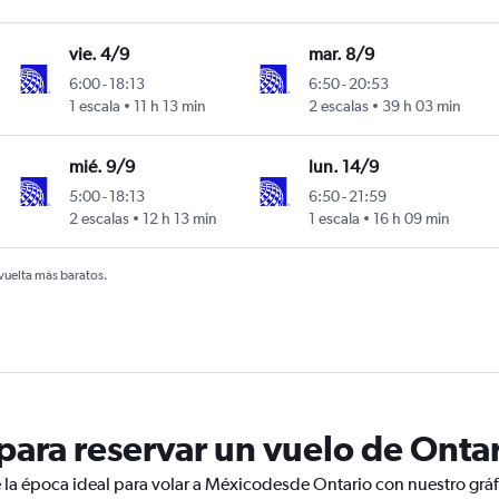
vie. 4/9
mar. 8/9
6:00
-
18:13
6:50
-
20:53
1 escala
11 h 13 min
2 escalas
39 h 03 min
mié. 9/9
lun. 14/9
5:00
-
18:13
6:50
-
21:59
2 escalas
12 h 13 min
1 escala
16 h 09 min
 vuelta más baratos.
ara reservar un vuelo de Onta
 la época ideal para volar a Méxicodesde Ontario con nuestro gráf