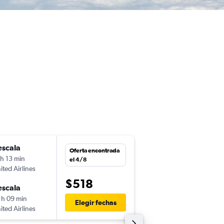
escala
sáb. 22/8
Oferta encontrada
 h 13 min
5:00
el 4/8
ited Airlines
-
ONT
MLM
$518
escala
lun. 24/8
 h 09 min
6:50
Elegir fechas
ited Airlines
-
MLM
ONT