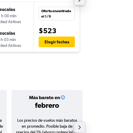
escalas
sáb. 12/9
Oferta encontrada
 h 00 min
6:08
el 1/8
ited Airlines
-
ONT
MLM
$523
escalas
jue. 17/9
 h 03 min
6:50
Elegir fechas
ited Airlines
-
MLM
ONT
Más barato en
Precio prom
febrero
$536
a
Los precios de vuelos más baratos
Promedio de vuelos de 
de
en promedio. Posible baja de
en agosto 20
l
precios del 1% (ahorro potencial de