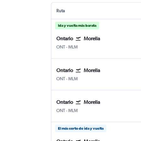
Ruta
Ida y vuelta más barata
Ontario
Morelia
Ontario
Morelia
ONT
-
MLM
Ontario
Morelia
Ontario
Morelia
ONT
-
MLM
Ontario
Morelia
Ontario
Morelia
ONT
-
MLM
El más corto de ida y vuelta