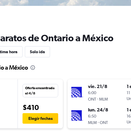
baratos de Ontario a México
tima hora
Solo ida
io a México
vie. 21/8
1 
Oferta encontrada
6:00
11
el 4/8
-
Un
ONT
MLM
$410
lun. 24/8
1 
n
6:50
16
Elegir fechas
-
Un
MLM
ONT