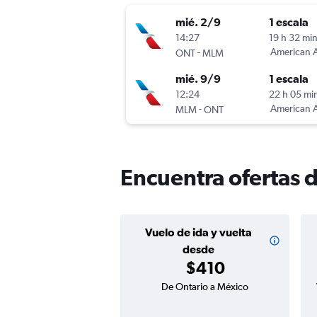
mié. 2/9
1 escala
14:27
19 h 32 mi
-
American A
ONT
MLM
mié. 9/9
1 escala
12:24
22 h 05 mi
-
American A
MLM
ONT
Encuentra ofertas 
Vuelo de ida y vuelta
desde
$410
De Ontario a México