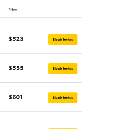
Price
$523
Elegir fechas
$555
Elegir fechas
$601
Elegir fechas