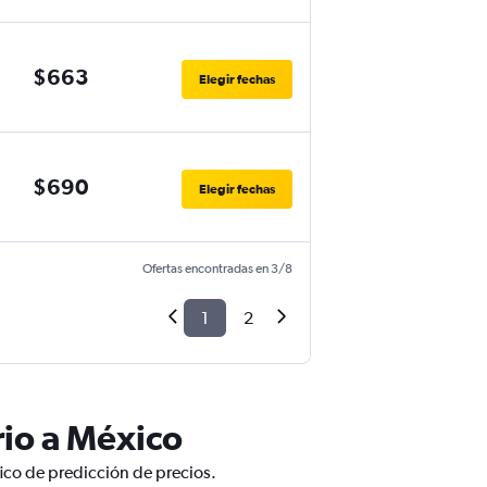
$663
Elegir fechas
$690
Elegir fechas
Ofertas encontradas en 3/8
1
2
rio a México
ico de predicción de precios.