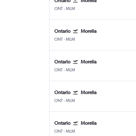
Ontario
Morelia
Ontario
Morelia
ONT
-
MLM
Ontario
Morelia
Ontario
Morelia
ONT
-
MLM
Ontario
Morelia
Ontario
Morelia
ONT
-
MLM
Ontario
Morelia
Ontario
Morelia
ONT
-
MLM
Ontario
Morelia
Ontario
Morelia
ONT
-
MLM