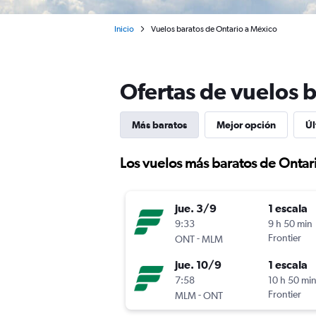
Inicio
Vuelos baratos de Ontario a México
Ofertas de vuelos 
Más baratos
Mejor opción
Úl
Los vuelos más baratos de Ontar
jue. 3/9
1 escala
9:33
9 h 50 min
-
Frontier
ONT
MLM
jue. 10/9
1 escala
7:58
10 h 50 mi
-
Frontier
MLM
ONT