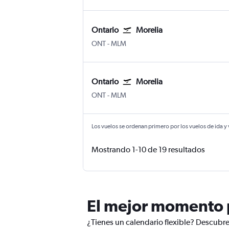
Ontario
Morelia
Ontario
Morelia
ONT
-
MLM
Ontario
Morelia
Ontario
Morelia
ONT
-
MLM
Los vuelos se ordenan primero por los vuelos de ida y
Mostrando 1-10 de 19 resultados
El mejor momento p
¿Tienes un calendario flexible? Descubre