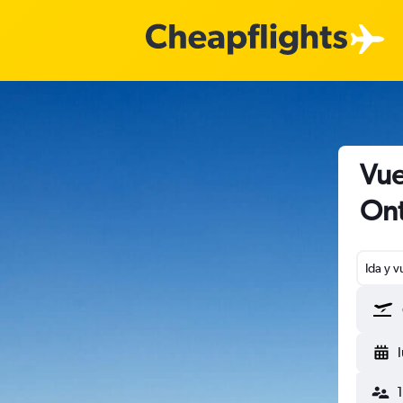
Vue
Ont
Ida y v