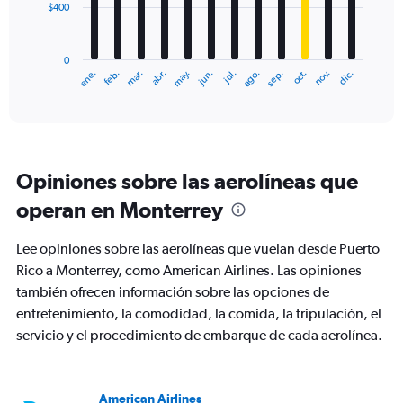
$400
The
chart
has
0
1
ene.
feb.
mar.
abr.
may.
jun.
jul.
ago.
sep.
oct.
nov.
dic.
X
End
of
axis
interactive
displaying
chart
categories.
Range:
12
Opiniones sobre las aerolíneas que
categories.
The
operan en Monterrey
chart
has
Lee opiniones sobre las aerolíneas que vuelan desde Puerto
1
Y
Rico a Monterrey, como American Airlines. Las opiniones
axis
también ofrecen información sobre las opciones de
displaying
entretenimiento, la comodidad, la comida, la tripulación, el
values.
servicio y el procedimiento de embarque de cada aerolínea.
Range:
0
to
1200.
American Airlines