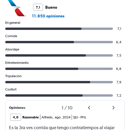
Bueno
7,1
11.850 opiniones
En general
7,1
Comida
6,4
Abordaje
7,5
Entretenimiento
6,8
Tripulación
7,9
Confort
7,2
1
/
10
Opiniones
4,0
Razonable
Alfredo
,
ago. 2024
SJU
-
PHL
Es la 3ra ves corrida que tengo contratiempos al viajar