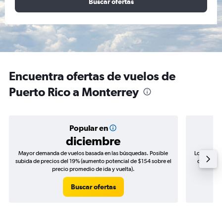
Buscar ofertas
Encuentra ofertas de vuelos de
Puerto Rico a Monterrey
Popular en
diciembre
Mayor demanda de vuelos basada en las búsquedas. Posible
Los precio
subida de precios del 19% (aumento potencial de $154 sobre el
de precios
precio promedio de ida y vuelta).
Buscar ofertas