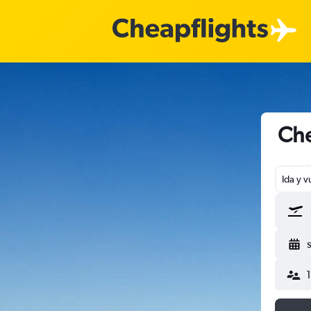
Che
Ida y v