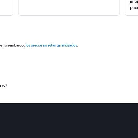
info
pued
os, sin embargo,
los precios no están garantizados
.
tos?