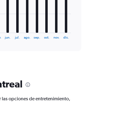
.
jun.
jul.
ago.
sep.
oct.
nov.
dic.
treal
 las opciones de entretenimiento,