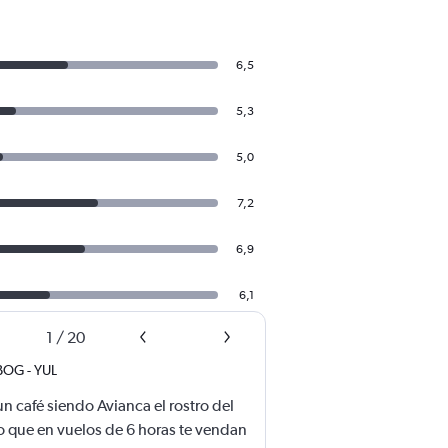
6,5
5,3
5,0
7,2
6,9
6,1
1
/
20
BOG
-
YUL
 café siendo Avianca el rostro del
o que en vuelos de 6 horas te vendan