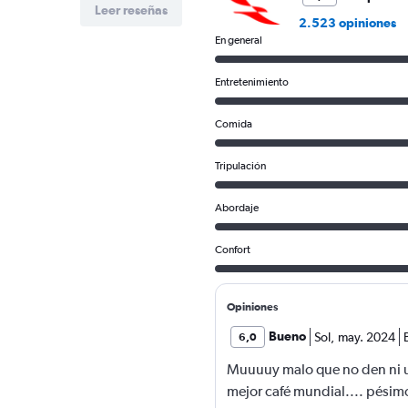
Leer reseñas
900.
2.523 opiniones
En general
Entretenimiento
Comida
Tripulación
Abordaje
Confort
Opiniones
Bueno
Sol
,
may. 2024
6,0
Muuuuy malo que no den ni un
mejor café mundial.... pésim