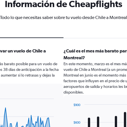
Información de Cheapflights
Todo lo que necesitas saber sobre tu vuelo desde Chile a Montreal
ar un vuelo de Chile a
¿Cuál es el mes más barato par
Montreal?
ás barato posible para un vuelo de
En este momento, marzo es el mes más
s 38 días de anticipación a la fecha
vuelo de Chile a Montreal (a un prome
 aumentar si lo retrasas y dejas la
Montreal en junio es el momento más 
factores que influyen en el precio de
aeropuertos de salida y horarios les 
disponibles.
$900
Bar
Chart
graphic.
chart
with
$600
12