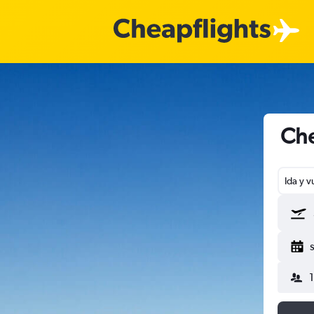
Che
Ida y v