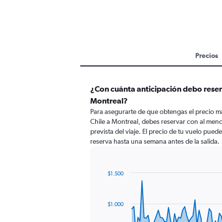
Precios
¿Con cuánta anticipación debo reserv
Montreal?
Para asegurarte de que obtengas el precio m
Chile a Montreal, debes reservar con al meno
prevista del viaje. El precio de tu vuelo puede
reserva hasta una semana antes de la salida.
$1.500
Chart
Chart
graphic.
with
91
$1.000
data
points.