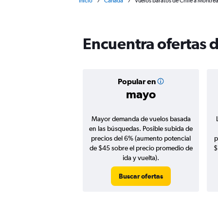
Inicio
Canadá
Vuelos baratos de Chile a Montrea
Encuentra ofertas 
Popular en
mayo
Mayor demanda de vuelos basada
en las búsquedas. Posible subida de
precios del 6% (aumento potencial
p
de $45 sobre el precio promedio de
$
ida y vuelta).
Buscar ofertas