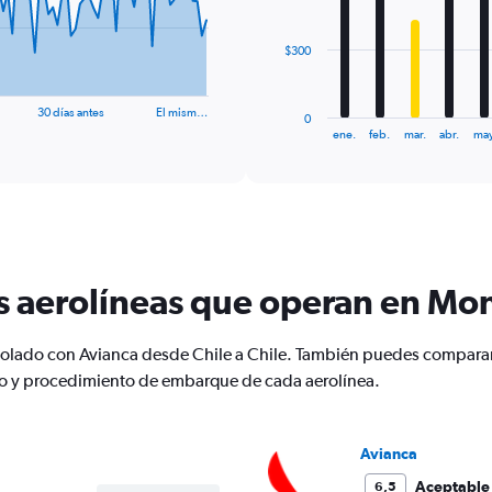
bars.
The
$300
chart
has
1
30 días antes
El mism…
0
X
End
ene.
feb.
mar.
abr.
may
of
axis
interactive
displaying
chart
categories.
Range:
12
categories.
The
s aerolíneas que operan en Mon
chart
has
1
 volado con Avianca desde Chile a Chile. También puedes comparar
Y
io y procedimiento de embarque de cada aerolínea.
axis
displaying
values.
Range:
Avianca
0
to
Aceptable
6,5