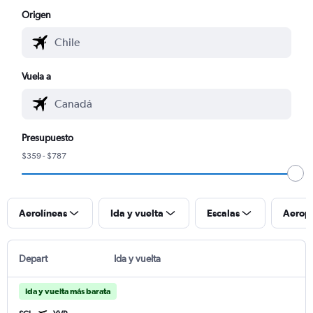
Origen
Vuela a
Presupuesto
$359 - $787
Aerolíneas
Ida y vuelta
Escalas
Aerop
Depart
Ida y vuelta
Ida y vuelta más barata