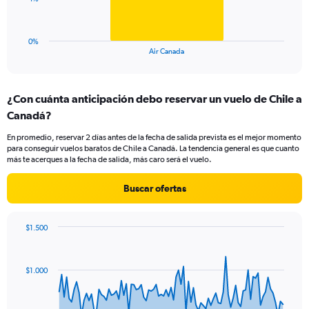
to
chart
45.
has
1
0%
X
End
Air Canada
of
axis
interactive
displaying
chart
categories.
¿Con cuánta anticipación debo reservar un vuelo de Chile a
Range:
Canadá?
1
categories.
En promedio, reservar 2 días antes de la fecha de salida prevista es el mejor momento
The
para conseguir vuelos baratos de Chile a Canadá. La tendencia general es que cuanto
chart
más te acerques a la fecha de salida, más caro será el vuelo.
has
1
Buscar ofertas
Y
axis
displaying
$1.500
values.
Chart
Chart
Range:
graphic.
with
0
91
$1.000
to
data
points.
12.