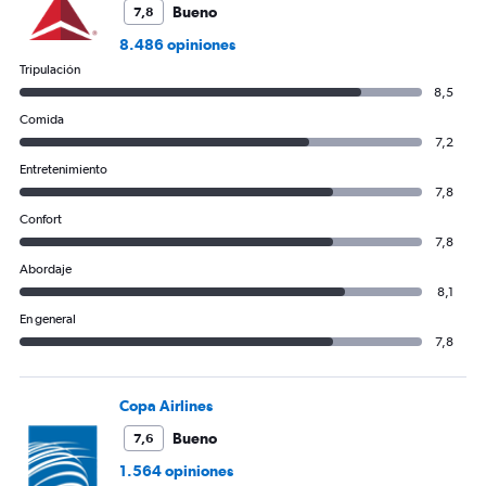
Bueno
7,8
8.486 opiniones
Tripulación
8,5
Comida
7,2
Entretenimiento
7,8
Confort
7,8
Abordaje
8,1
En general
7,8
Copa Airlines
Bueno
7,6
1.564 opiniones