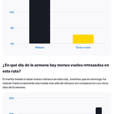
Bar
1
Chart
graphic.
chart
Y
with
axis
16%
2
displaying
bars.
values.
Range:
The
8%
0
chart
to
has
20.
1
0%
X
End
Mañana
Tarde-noche
of
axis
interactive
displaying
chart
categories.
¿En qué día de la semana hay menos vuelos retrasados en
Range:
esta ruta?
2
categories.
El martes tiende a haber menos retrasos en esta ruta, mientras que en domingo ha
The
habido tradicionalmente una media más alta de retrasos en comparación con otros
chart
días de la semana.
has
1
45%
Y
Bar
Chart
axis
graphic.
chart
displaying
with