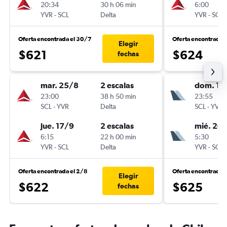
20:34
30 h 06 min
6:00
YVR
-
SCL
Delta
YVR
-
SCL
Oferta encontrada el 30/7
Oferta encontrada 
Elegir
$621
$624
fechas
mar. 25/8
2 escalas
dom. 11
23:00
38 h 50 min
23:55
SCL
-
YVR
Delta
SCL
-
YVR
jue. 17/9
2 escalas
mié. 20/
6:15
22 h 00 min
5:30
YVR
-
SCL
Delta
YVR
-
SCL
Oferta encontrada el 2/8
Oferta encontrada 
Elegir
$622
$625
fechas