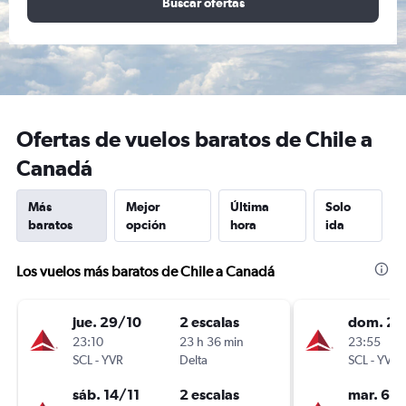
Buscar ofertas
Ofertas de vuelos baratos de Chile a
Canadá
Más
Mejor
Última
Solo
baratos
opción
hora
ida
Los vuelos más baratos de Chile a Canadá
jue. 29/10
2 escalas
dom. 20
23:10
23 h 36 min
23:55
SCL
-
YVR
Delta
SCL
-
YVR
sáb. 14/11
2 escalas
mar. 6/1