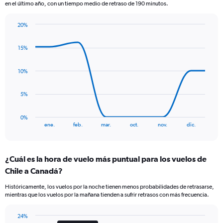
en el último año, con un tiempo medio de retraso de 190 minutos.
chart
has
20%
1
Line
Chart
Y
graphic.
chart
axis
15%
with
displaying
8
values.
data
10%
Range:
points.
0
to
The
5%
900.
chart
has
0%
1
End
ene.
feb.
mar.
oct.
nov.
dic.
of
X
interactive
axis
chart
displaying
¿Cuál es la hora de vuelo más puntual para los vuelos de
categories.
Range:
Chile a Canadá?
8
Históricamente, los vuelos por la noche tienen menos probabilidades de retrasarse,
categories.
mientras que los vuelos por la mañana tienden a sufrir retrasos con más frecuencia.
The
chart
has
24%