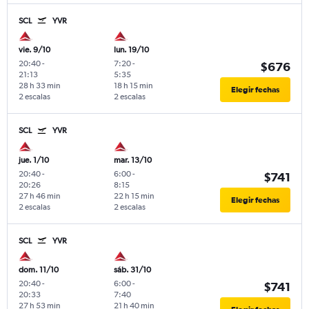
SCL
YVR
vie. 9/10
lun. 19/10
20:40
-
7:20
-
$676
21:13
5:35
28 h 33 min
18 h 15 min
Elegir fechas
2 escalas
2 escalas
SCL
YVR
jue. 1/10
mar. 13/10
20:40
-
6:00
-
$741
20:26
8:15
27 h 46 min
22 h 15 min
Elegir fechas
2 escalas
2 escalas
SCL
YVR
dom. 11/10
sáb. 31/10
20:40
-
6:00
-
$741
20:33
7:40
27 h 53 min
21 h 40 min