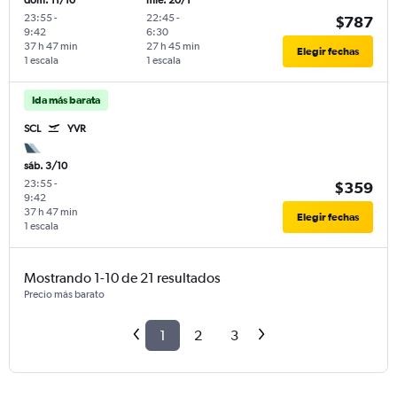
dom. 11/10
mié. 20/1
23:55
-
22:45
-
$787
9:42
6:30
37 h 47 min
27 h 45 min
Elegir fechas
1 escala
1 escala
Ida más barata
SCL
YVR
sáb. 3/10
23:55
-
$359
9:42
37 h 47 min
Elegir fechas
1 escala
Mostrando 1-10 de 21 resultados
Precio más barato
1
2
3