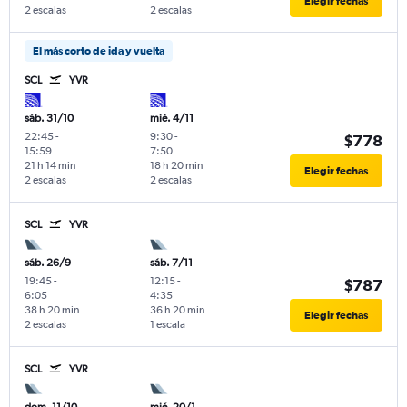
Elegir fechas
2 escalas
2 escalas
El más corto de ida y vuelta
SCL
YVR
sáb. 31/10
mié. 4/11
22:45
-
9:30
-
$778
15:59
7:50
21 h 14 min
18 h 20 min
Elegir fechas
2 escalas
2 escalas
SCL
YVR
sáb. 26/9
sáb. 7/11
19:45
-
12:15
-
$787
6:05
4:35
38 h 20 min
36 h 20 min
Elegir fechas
2 escalas
1 escala
SCL
YVR