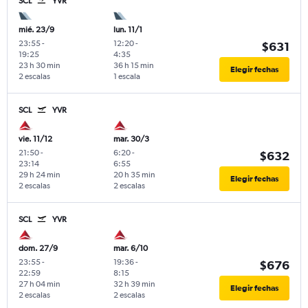
SCL
YVR
mié. 23/9
lun. 11/1
23:55
-
12:20
-
$631
19:25
4:35
23 h 30 min
36 h 15 min
Elegir fechas
2 escalas
1 escala
SCL
YVR
vie. 11/12
mar. 30/3
21:50
-
6:20
-
$632
23:14
6:55
29 h 24 min
20 h 35 min
Elegir fechas
2 escalas
2 escalas
SCL
YVR
dom. 27/9
mar. 6/10
23:55
-
19:36
-
$676
22:59
8:15
27 h 04 min
32 h 39 min
Elegir fechas
2 escalas
2 escalas