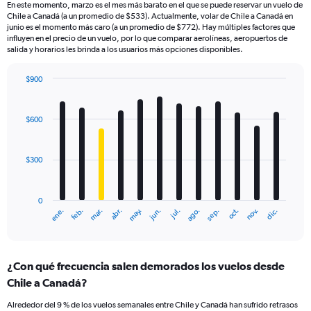
En este momento, marzo es el mes más barato en el que se puede reservar un vuelo de
Chile a Canadá (a un promedio de $533). Actualmente, volar de Chile a Canadá en
junio es el momento más caro (a un promedio de $772). Hay múltiples factores que
influyen en el precio de un vuelo, por lo que comparar aerolíneas, aeropuertos de
salida y horarios les brinda a los usuarios más opciones disponibles.
$900
Bar
Chart
graphic.
chart
with
$600
12
bars.
$300
The
chart
has
0
1
ene.
feb.
mar.
abr.
may.
jun.
jul.
ago.
sep.
oct.
nov.
dic.
X
End
of
axis
interactive
displaying
chart
categories.
¿Con qué frecuencia salen demorados los vuelos desde
Range:
Chile a Canadá?
12
categories.
Alrededor del 9 % de los vuelos semanales entre Chile y Canadá han sufrido retrasos
The