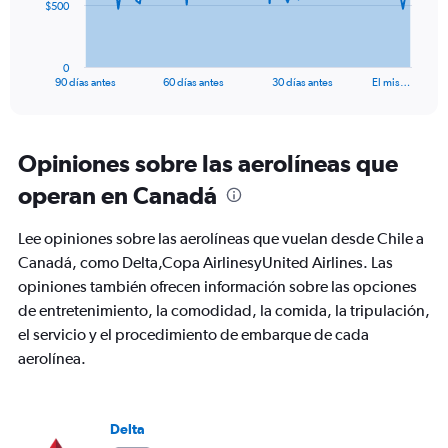
The
$500
chart
has
1
0
X
End
90 días antes
60 días antes
30 días antes
El mis…
of
axis
interactive
displaying
chart
categories.
Range:
Opiniones sobre las aerolíneas que
91
operan en Canadá
categories.
The
chart
Lee opiniones sobre las aerolíneas que vuelan desde Chile a
has
Canadá, como Delta,Copa AirlinesyUnited Airlines. Las
1
opiniones también ofrecen información sobre las opciones
Y
axis
de entretenimiento, la comodidad, la comida, la tripulación,
displaying
el servicio y el procedimiento de embarque de cada
values.
aerolínea.
Range:
0
to
1500.
Delta