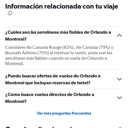
Range:
Información relacionada con tu viaje
6
categories.
The
chart
has
¿Cuáles son las aerolíneas más fiables de Orlando a
2
Y
Montreal?
axes
Considere Air Canada Rouge (83%), Air Canada (79%) o
displaying
Brussels Airlines (75%) al reservar tu vuelo, pues son las
Avg.
aerolíneas más fiables cuando se vuela de Orlando a
Price
Montreal.
and
Number
¿Puedo buscar ofertas de vuelos de Orlando a
of
flights.
Montreal que incluyan reservas de hotel?
¿Cómo busco vuelos directos de Orlando a
Montreal?
Ver más preguntas frecuentes