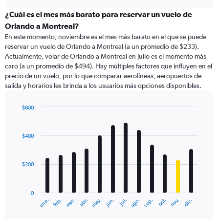
displaying
chart
categories.
¿Cuál es el mes más barato para reservar un vuelo de
Range:
Orlando a Montreal?
91
En este momento, noviembre es el mes más barato en el que se puede
categories.
reservar un vuelo de Orlando a Montreal (a un promedio de $233).
The
Actualmente, volar de Orlando a Montreal en julio es el momento más
chart
caro (a un promedio de $494). Hay múltiples factores que influyen en el
has
precio de un vuelo, por lo que comparar aerolíneas, aeropuertos de
1
salida y horarios les brinda a los usuarios más opciones disponibles.
Y
axis
displaying
$600
values.
Bar
Chart
Range:
graphic.
chart
with
0
$400
12
to
bars.
750.
$200
The
chart
has
0
1
ene.
abr.
jul.
oct.
mar.
jun.
sep.
dic.
feb.
may.
ago.
nov.
X
End
of
axis
interactive