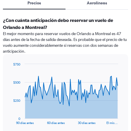
Precios
Aerolíneas
¿Con cuánta anticipación debo reservar un vuelo de
Orlando a Montreal?
El mejor momento para reservar vuelos de Orlando a Montreal es 47
días antes de la fecha de salida deseada. Es probable que el precio de tu
vuelo aumente considerablemente si reservas con dos semanas de
anticipación.
$750
Chart
Chart
graphic.
with
91
$500
data
points.
The
$250
chart
has
1
0
X
End
90 días antes
60 días antes
30 días antes
El mis…
of
axis
interactive