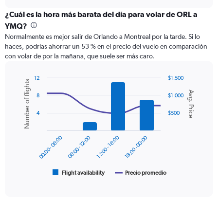
displaying
chart
categories.
¿Cuál es la hora más barata del día para volar de ORL a
Range:
YMQ?
12
Normalmente es mejor salir de Orlando a Montreal por la tarde. Si lo
categories.
haces, podrías ahorrar un 53 % en el precio del vuelo en comparación
The
con volar de por la mañana, que suele ser más caro.
chart
has
1
12
$1.500
Number of flights
Y
Combination
Chart
Avg. Price
graphic.
chart
axis
8
$1.000
with
displaying
2
4
$500
values.
data
Range:
series.
0
00:00 - 06:00
06:00 - 12:00
12:00 - 18:00
18:00 - 00:00
to
The
600.
chart
has
1
Flight availability
Precio promedio
End
of
X
interactive
axis
chart
displaying
categories.