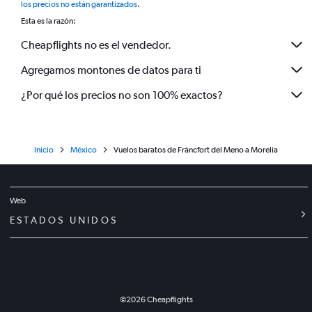
los precios no están garantizados
.
Esta es la razón:
Cheapflights no es el vendedor.
Agregamos montones de datos para ti
¿Por qué los precios no son 100% exactos?
Inicio
México
Vuelos baratos de Fráncfort del Meno a Morelia
Web
ESTADOS UNIDOS
©
2026
Cheapflights