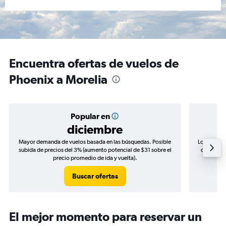
Encuentra ofertas de vuelos de
Phoenix a Morelia
Popular en
diciembre
Mayor demanda de vuelos basada en las búsquedas. Posible
Los precio
subida de precios del 3% (aumento potencial de $31 sobre el
de precios
precio promedio de ida y vuelta).
Buscar ofertas
El mejor momento para reservar un