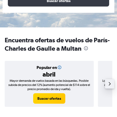
Buscar ofertas
Encuentra ofertas de vuelos de París-
Charles de Gaulle a Multan
Popular en
abril
Mayor demanda de vuelos basada en las búsquedas. Posible
Los precio
subida de precios del 12% (aumento potencial de $114 sobre el
de precio
precio promedio de ida y vuelta).
Buscar ofertas