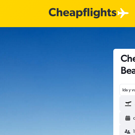
Che
Be
Ida y v