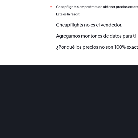
Cheapflights siempre trata de obtener precios exact
*
Esta es la razón:
Cheapflights no es el vendedor.
Agregamos montones de datos para ti
¿Por qué los precios no son 100% exac