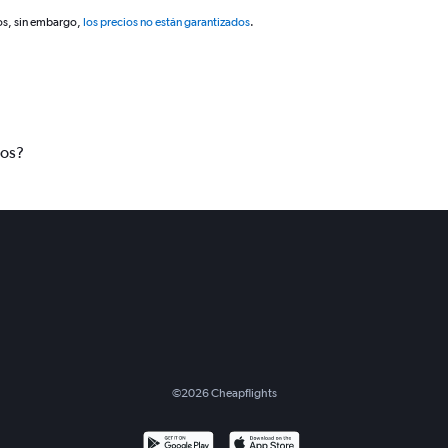
os, sin embargo,
los precios no están garantizados
.
tos?
©
2026
Cheapflights