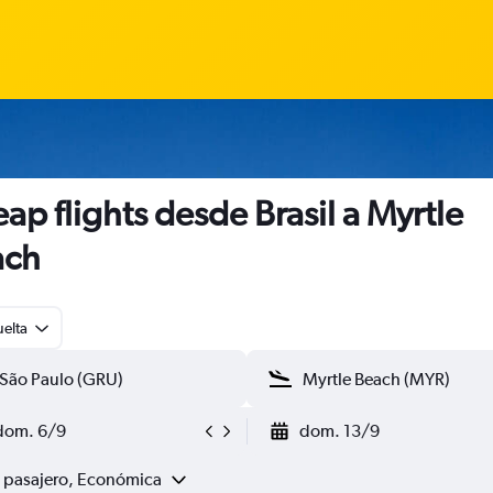
ap flights desde Brasil a Myrtle
ach
uelta
dom. 6/9
dom. 13/9
1 pasajero, Económica