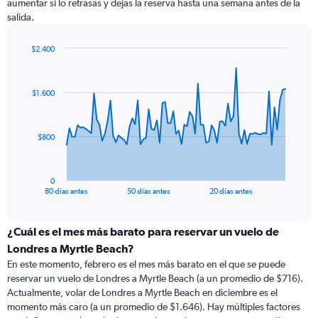
aumentar si lo retrasas y dejas la reserva hasta una semana antes de la
salida.
$2.400
Chart
Chart
graphic.
with
81
$1.600
data
points.
The
$800
chart
has
1
0
X
End
80 días antes
50 días antes
20 días antes
of
axis
interactive
displaying
chart
categories.
¿Cuál es el mes más barato para reservar un vuelo de
Range:
Londres a Myrtle Beach?
81
En este momento, febrero es el mes más barato en el que se puede
categories.
reservar un vuelo de Londres a Myrtle Beach (a un promedio de $716).
The
Actualmente, volar de Londres a Myrtle Beach en diciembre es el
chart
momento más caro (a un promedio de $1.646). Hay múltiples factores
has