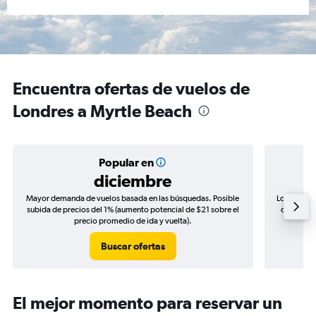
Encuentra ofertas de vuelos de
Londres a Myrtle Beach
Popular en
diciembre
Mayor demanda de vuelos basada en las búsquedas. Posible
Los precio
subida de precios del 1% (aumento potencial de $21 sobre el
de precios
precio promedio de ida y vuelta).
Buscar ofertas
El mejor momento para reservar un