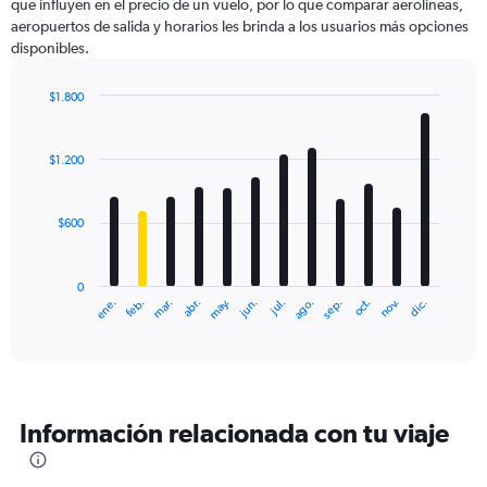
que influyen en el precio de un vuelo, por lo que comparar aerolíneas,
1
aeropuertos de salida y horarios les brinda a los usuarios más opciones
Y
disponibles.
axis
displaying
values.
$1.800
Range:
Bar
Chart
0
graphic.
chart
with
to
$1.200
12
2400.
bars.
$600
The
chart
has
0
1
ene.
feb.
mar.
abr.
may.
jun.
jul.
ago.
sep.
oct.
nov.
dic.
X
End
of
axis
interactive
displaying
chart
categories.
Range:
12
Información relacionada con tu viaje
categories.
The
chart