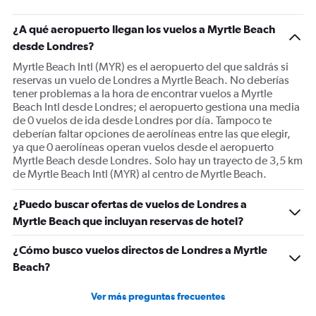
has
1
¿A qué aeropuerto llegan los vuelos a Myrtle Beach
Y
desde Londres?
axis
displaying
Myrtle Beach Intl (MYR) es el aeropuerto del que saldrás si
values.
reservas un vuelo de Londres a Myrtle Beach. No deberías
Range:
tener problemas a la hora de encontrar vuelos a Myrtle
0
Beach Intl desde Londres; el aeropuerto gestiona una media
to
de 0 vuelos de ida desde Londres por día. Tampoco te
1800.
deberían faltar opciones de aerolíneas entre las que elegir,
ya que 0 aerolíneas operan vuelos desde el aeropuerto
Myrtle Beach desde Londres. Solo hay un trayecto de 3,5 km
de Myrtle Beach Intl (MYR) al centro de Myrtle Beach.
¿Puedo buscar ofertas de vuelos de Londres a
Myrtle Beach que incluyan reservas de hotel?
¿Cómo busco vuelos directos de Londres a Myrtle
Beach?
Ver más preguntas frecuentes