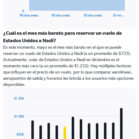
has
1
0
X
End
90 días antes
60 días antes
30 días antes
El mis…
of
axis
interactive
displaying
chart
categories.
¿Cuál es el mes más barato para reservar un vuelo de
Range:
Estados Unidos a Nadi?
91
En este momento, mayo es el mes más barato en el que se puede
categories.
reservar un vuelo de Estados Unidos a Nadi (a un promedio de $723).
The
Actualmente, volar de Estados Unidos a Nadi en diciembre es el
chart
momento más caro (a un promedio de $1.232). Hay múltiples factores
has
que influyen en el precio de un vuelo, por lo que comparar aerolíneas,
1
aeropuertos de salida y horarios les brinda a los usuarios más opciones
Y
disponibles.
axis
displaying
values.
$1.500
Range:
Bar
Chart
0
graphic.
chart
with
to
$1.000
12
1500.
bars.
$500
The