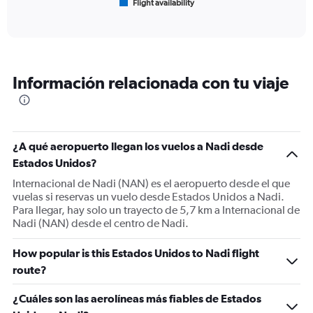
Flight availability
X
End
of
axis
interactive
displaying
chart
categories.
Range:
6
Información relacionada con tu viaje
categories.
The
chart
has
1
¿A qué aeropuerto llegan los vuelos a Nadi desde
Y
Estados Unidos?
axis
displaying
Internacional de Nadi (NAN) es el aeropuerto desde el que
Number
vuelas si reservas un vuelo desde Estados Unidos a Nadi.
of
Para llegar, hay solo un trayecto de 5,7 km a Internacional de
flights.
Nadi (NAN) desde el centro de Nadi.
Range:
0
How popular is this Estados Unidos to Nadi flight
to
route?
60.
¿Cuáles son las aerolíneas más fiables de Estados