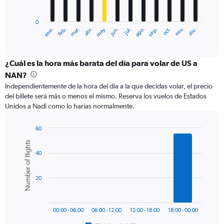
chart
has
0
1
ene.
feb.
mar.
abr.
may.
jun.
jul.
ago.
sep.
oct.
nov.
dic.
X
End
of
axis
interactive
displaying
chart
categories.
¿Cuál es la hora más barata del día para volar de US a
Range:
NAN?
12
Independientemente de la hora del día a la que decidas volar, el precio
categories.
del billete será más o menos el mismo. Reserva los vuelos de Estados
The
Unidos a Nadi como lo harías normalmente.
chart
has
1
60
Y
Bar
Chart
Number of flights
graphic.
chart
axis
40
with
displaying
6
values.
bars.
Range:
20
0
The
to
chart
1500.
has
00:00 - 06:00
06:00 - 12:00
12:00 - 18:00
18:00 - 00:00
1