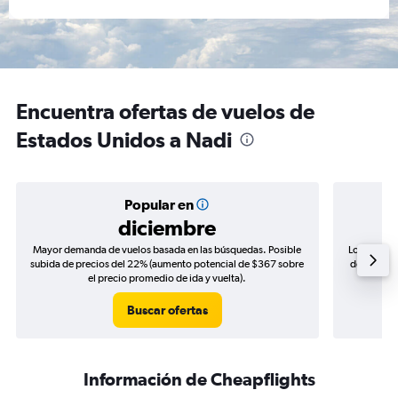
Encuentra ofertas de vuelos de
Estados Unidos a Nadi
Popular en
diciembre
Mayor demanda de vuelos basada en las búsquedas. Posible
Los precio
subida de precios del 22% (aumento potencial de $367 sobre
de precios
el precio promedio de ida y vuelta).
Buscar ofertas
Información de Cheapflights