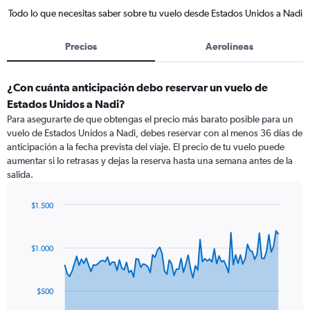
Todo lo que necesitas saber sobre tu vuelo desde Estados Unidos a Nadi
Precios
Aerolíneas
¿Con cuánta anticipación debo reservar un vuelo de
Estados Unidos a Nadi?
Para asegurarte de que obtengas el precio más barato posible para un
vuelo de Estados Unidos a Nadi, debes reservar con al menos 36 días de
anticipación a la fecha prevista del viaje. El precio de tu vuelo puede
aumentar si lo retrasas y dejas la reserva hasta una semana antes de la
salida.
$1.500
Chart
Chart
graphic.
with
91
$1.000
data
points.
The
$500
chart