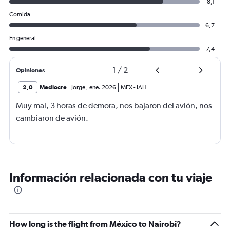
8,1
Comida
6,7
En general
7,4
1
/
2
Opiniones
2,0
Mediocre
Jorge
,
ene. 2026
MEX
-
IAH
Muy mal, 3 horas de demora, nos bajaron del avión, nos
cambiaron de avión.
Información relacionada con tu viaje
How long is the flight from México to Nairobi?