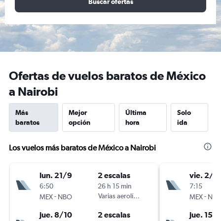
Buscar ofertas
Ofertas de vuelos baratos de México
a Nairobi
Más
Mejor
Última
Solo
baratos
opción
hora
ida
Los vuelos más baratos de México a Nairobi
lun. 21/9
2 escalas
vie. 2/1
6:50
26 h 15 min
7:15
-
Varias aerolíneas
-
MEX
NBO
MEX
NB
jue. 8/10
2 escalas
jue. 15/