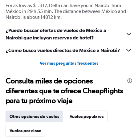
For as low as $1.317, Delta can have you in Nairobi from
México in 29 h 55 min. The distance between México and
Nairobi is about 14812 km.
¿Puedo buscar ofertas de vuelos de México a
Nairobi que incluyan reservas de hotel?
¿Cómo busco vuelos directos de México a Nairobi?
Ver más preguntas frecuentes
Consulta miles de opciones
diferentes que te ofrece Cheapflights
para tu próximo viaje
Otras opciones de vuelos
Vuelos populares
Vuelos por clase