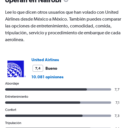
The
chart
Lee lo que dicen otros usuarios que han volado con United
has
Airlines desde México a México. También puedes comparar
1
las opciones de entretenimiento, comodidad, comida,
Y
axis
tripulación, servicio y procedimiento de embarque de cada
displaying
aerolínea.
values.
Range:
0
to
United Airlines
2400.
Bueno
7,4
10.081 opiniones
Abordaje
7,7
Entretenimiento
7,1
Confort
7,3
Tripulación