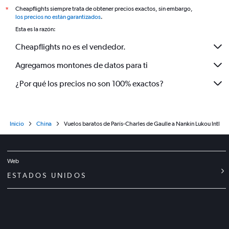
Cheapflights siempre trata de obtener precios exactos, sin embargo,
*
los precios no están garantizados
.
Esta es la razón:
Cheapflights no es el vendedor.
Agregamos montones de datos para ti
¿Por qué los precios no son 100% exactos?
Inicio
China
Vuelos baratos de París-Charles de Gaulle a Nankín Lukou Intl
Web
ESTADOS UNIDOS