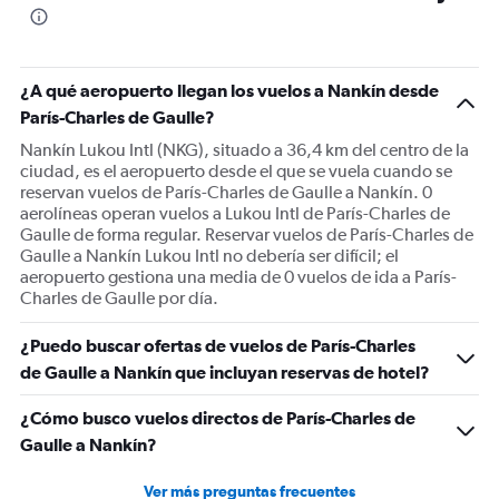
The
chart
has
1
¿A qué aeropuerto llegan los vuelos a Nankín desde
Y
París-Charles de Gaulle?
axis
displaying
Nankín Lukou Intl (NKG), situado a 36,4 km del centro de la
values.
ciudad, es el aeropuerto desde el que se vuela cuando se
Range:
reservan vuelos de París-Charles de Gaulle a Nankín. 0
0
aerolíneas operan vuelos a Lukou Intl de París-Charles de
to
Gaulle de forma regular. Reservar vuelos de París-Charles de
1500.
Gaulle a Nankín Lukou Intl no debería ser difícil; el
aeropuerto gestiona una media de 0 vuelos de ida a París-
Charles de Gaulle por día.
¿Puedo buscar ofertas de vuelos de París-Charles
de Gaulle a Nankín que incluyan reservas de hotel?
¿Cómo busco vuelos directos de París-Charles de
Gaulle a Nankín?
Ver más preguntas frecuentes