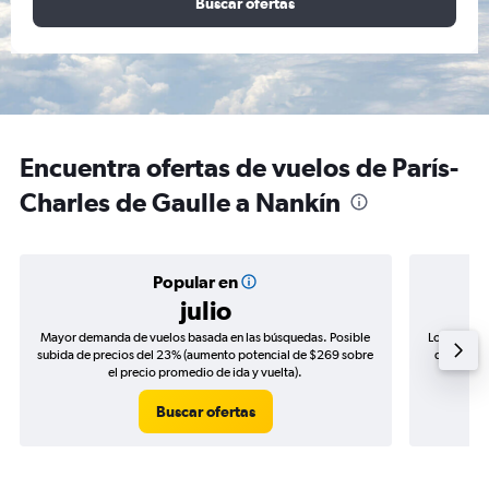
Buscar ofertas
Encuentra ofertas de vuelos de París-
Charles de Gaulle a Nankín
Popular en
julio
Mayor demanda de vuelos basada en las búsquedas. Posible
Los precio
subida de precios del 23% (aumento potencial de $269 sobre
de precios
el precio promedio de ida y vuelta).
Buscar ofertas