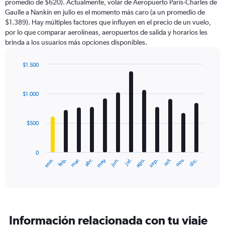
promedio de $620). Actualmente, volar de Aeropuerto París-Charles de
chart
Gaulle a Nankín en julio es el momento más caro (a un promedio de
has
$1.389). Hay múltiples factores que influyen en el precio de un vuelo,
1
por lo que comparar aerolíneas, aeropuertos de salida y horarios les
Y
brinda a los usuarios más opciones disponibles.
axis
displaying
values.
$1.500
Range:
Bar
Chart
0
graphic.
chart
with
to
$1.000
12
4500.
bars.
$500
The
chart
has
0
1
ene.
feb.
mar.
abr.
may.
jun.
jul.
ago.
sep.
oct.
nov.
dic.
X
End
of
axis
interactive
displaying
chart
categories.
Range:
12
Información relacionada con tu viaje
categories.