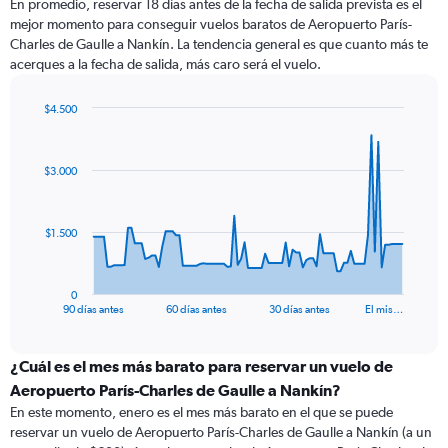
En promedio, reservar 18 días antes de la fecha de salida prevista es el
mejor momento para conseguir vuelos baratos de Aeropuerto París-
Charles de Gaulle a Nankín. La tendencia general es que cuanto más te
acerques a la fecha de salida, más caro será el vuelo.
$4.500
Chart
Chart
graphic.
with
91
$3.000
data
points.
The
$1.500
chart
has
1
0
X
End
90 días antes
60 días antes
30 días antes
El mis…
of
axis
interactive
displaying
chart
categories.
¿Cuál es el mes más barato para reservar un vuelo de
Range:
Aeropuerto París-Charles de Gaulle a Nankín?
91
En este momento, enero es el mes más barato en el que se puede
categories.
reservar un vuelo de Aeropuerto París-Charles de Gaulle a Nankín (a un
The