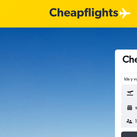
Che
Ida y v