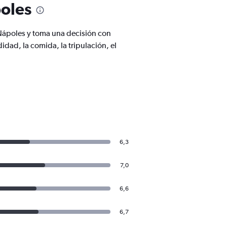
poles
 Nápoles y toma una decisión con
ad, la comida, la tripulación, el
6,3
7,0
6,6
6,7