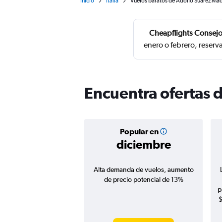
Inicio
Italia
Vuelos baratos de Adolfo Suárez Mad
Cheapflights Consejo
enero o febrero, reser
Encuentra ofertas 
Popular en
diciembre
Alta demanda de vuelos, aumento
de precio potencial de 13%
p
$