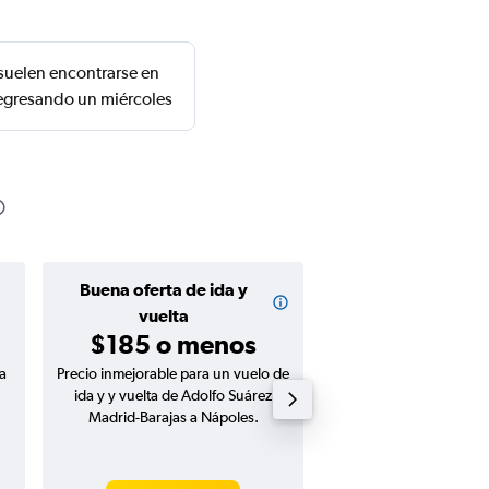
suelen encontrarse en
regresando un miércoles
Buena oferta de ida y
Buena oferta de
$90 o me
vuelta
$185 o menos
a
Precio inmejorable para un vuelo de
Precio inmejorable para
ida y y vuelta de Adolfo Suárez
ida de Adolfo Suárez Ma
Madrid-Barajas a Nápoles.
a Nápoles.