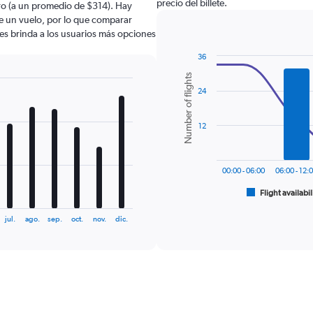
precio del billete.
o (a un promedio de $314). Hay
de un vuelo, por lo que comparar
les brinda a los usuarios más opciones
36
Combination
Chart
Number of flights
graphic.
chart
24
with
2
data
series.
12
The
chart
00:00 - 06:00
06:00 - 12:
has
1
Flight availabil
End
of
X
interactive
axis
jul.
ago.
sep.
oct.
nov.
dic.
chart
displaying
categories.
Range:
6
categories.
The
chart