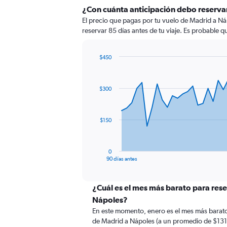
¿Con cuánta anticipación debo reserva
El precio que pagas por tu vuelo de Madrid a Ná
reservar 85 días antes de tu viaje. Es probable q
$450
Chart
Chart
graphic.
with
91
$300
data
points.
The
$150
chart
has
1
0
X
End
90 días antes
of
axis
interactive
displaying
chart
categories.
¿Cuál es el mes más barato para res
Range:
Nápoles?
91
En este momento, enero es el mes más barato
categories.
de Madrid a Nápoles (a un promedio de $131)
The