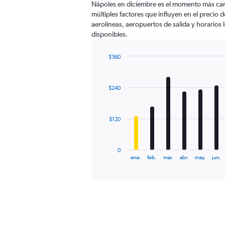
Nápoles en diciembre es el momento más car
chart
múltiples factores que influyen en el precio 
has
aerolíneas, aeropuertos de salida y horarios 
1
disponibles.
Y
axis
displaying
$360
values.
Bar
Chart
Range:
graphic.
chart
with
0
$240
12
to
bars.
450.
The
$120
chart
has
1
0
X
End
ene.
feb.
mar.
abr.
may.
jun.
of
axis
interactive
displaying
chart
categories.
Range:
12
categories.
The