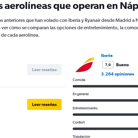
s aerolíneas que operan en Ná
has
2
Y
os anteriores que han volado con Iberia y Ryanair desde Madrid a
axes
er cómo se comparan las opciones de entretenimiento, la comodid
displaying
 de cada aerolínea.
Avg.
Price
and
Number
Iberia
of
flights.
Bueno
7,0
Leer reseñas
3.264 opiniones
Comida
En general
Leer reseñas
Entretenimiento
Confort
Tripulación