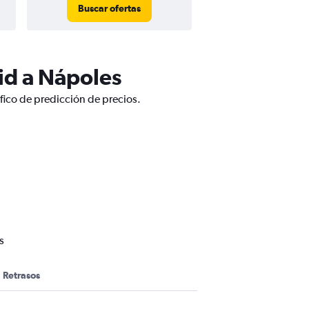
Buscar ofertas
Buscar ofert
id a Nápoles
fico de predicción de precios.
s
Retrasos