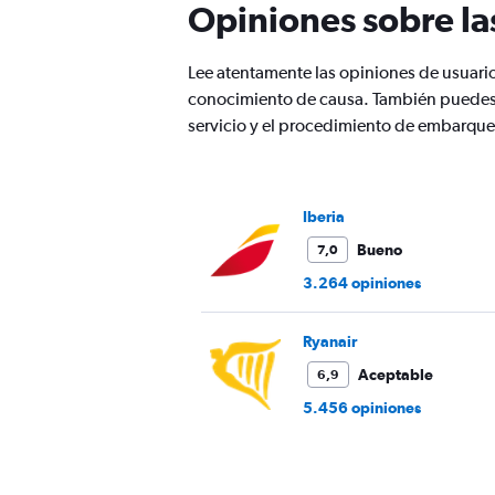
Opiniones sobre la
chart
has
1
Lee atentamente las opiniones de usuari
Y
conocimiento de causa. También puedes v
axis
displaying
servicio y el procedimiento de embarque
values.
Range:
0
to
Iberia
360.
Bueno
7,0
3.264 opiniones
Ryanair
Aceptable
6,9
5.456 opiniones