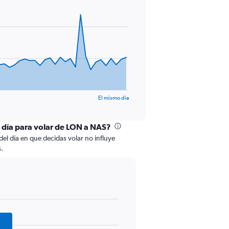
El mismo día
l día para volar de LON a NAS?
del día en que decidas volar no influye
s.