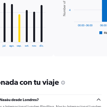
Number of flights
6
bars.
4
The
chart
has
00:00 - 06:00
06:00 
1
Fl
X
End
of
axis
interactive
displaying
chart
jul.
ago.
sep.
oct.
nov.
dic.
categories.
Range:
6
categories.
The
chart
has
1
nada con tu viaje
Y
axis
displaying
Number
a Nasáu desde Londres?
of
flights.
ás a Internacional Lynden Pindling. Nasáu Internacional Lynden