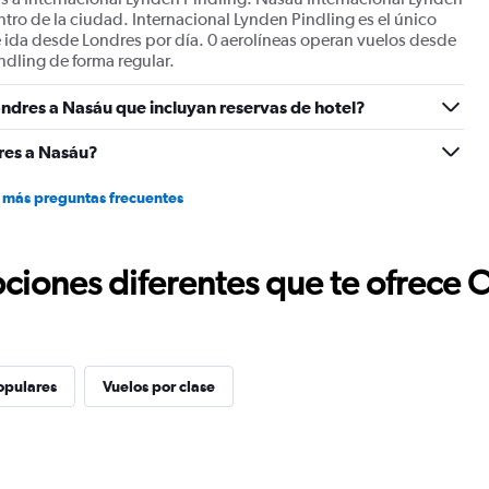
Range:
ntro de la ciudad. Internacional Lynden Pindling es el único
0
 ida desde Londres por día. 0 aerolíneas operan vuelos desde
to
ndling de forma regular.
12.
ndres a Nasáu que incluyan reservas de hotel?
res a Nasáu?
 más preguntas frecuentes
ciones diferentes que te ofrece 
opulares
Vuelos por clase