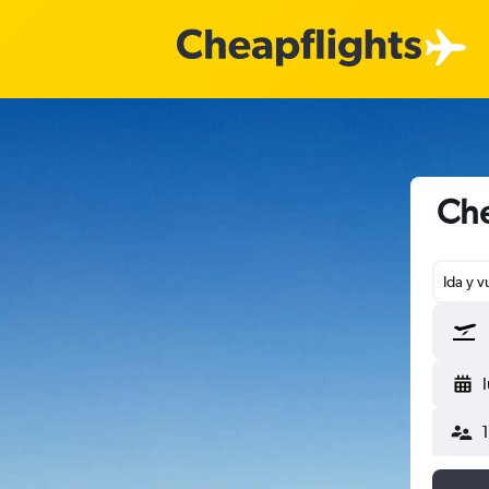
Che
Ida y v