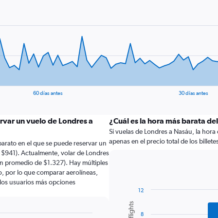
60 días antes
30 días antes
rvar un vuelo de Londres a
¿Cuál es la hora más barata de
Si vuelas de Londres a Nasáu, la hora 
apenas en el precio total de los billete
arato en el que se puede reservar un
 $941). Actualmente, volar de Londres
un promedio de $1.327). Hay múltiples
lo, por lo que comparar aerolíneas,
a los usuarios más opciones
12
Bar
Chart
graphic.
chart
8
with