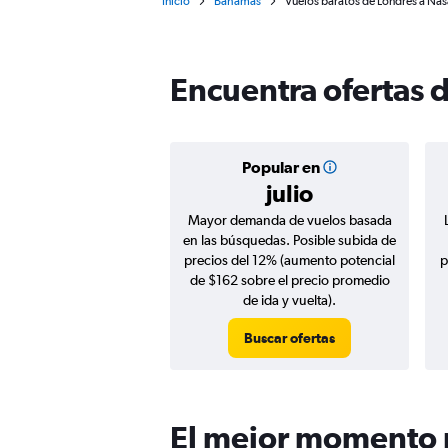
Inicio
Bahamas
Vuelos baratos de Londres a Nas
Encuentra ofertas 
Popular en
julio
Mayor demanda de vuelos basada
en las búsquedas. Posible subida de
precios del 12% (aumento potencial
p
de $162 sobre el precio promedio
de ida y vuelta).
Buscar ofertas
El mejor momento p