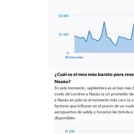
Chart
Chart
graphic.
with
91
$3.000
data
points.
The
$1.500
chart
has
1
0
X
End
90 días antes
of
axis
interactive
displaying
chart
categories.
¿Cuál es el mes más barato para rese
Range:
Nasáu?
91
En este momento, septiembre es el mes más b
categories.
vuelo de Londres a Nasáu (a un promedio de
The
a Nasáu en julio es el momento más caro (a 
chart
factores que influyen en el precio de un vue
has
aeropuertos de salida y horarios les brinda 
1
disponibles.
Y
axis
displaying
$1.500