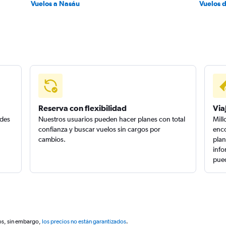
Vuelos a Nasáu
Vuelos 
Reserva con flexibilidad
Via
edes
Nuestros usuarios pueden hacer planes con total
Mill
confianza y buscar vuelos sin cargos por
enco
cambios.
plan
info
pued
os, sin embargo,
los precios no están garantizados
.