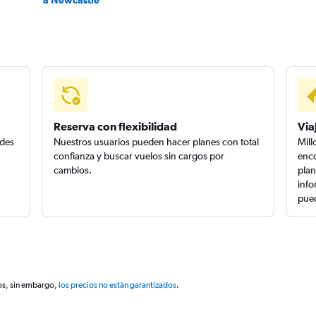
a Newcastle
Reserva con flexibilidad
Via
edes
Nuestros usuarios pueden hacer planes con total
Mill
confianza y buscar vuelos sin cargos por
enco
cambios.
plan
info
pued
os, sin embargo,
los precios no están garantizados
.