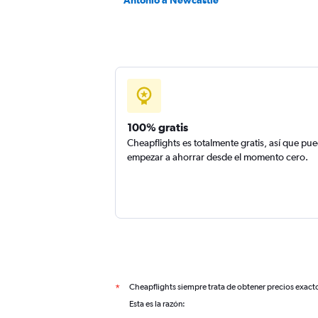
Antonio a Newcastle
100% gratis
Cheapflights es totalmente gratis, así que pu
empezar a ahorrar desde el momento cero.
Cheapflights siempre trata de obtener precios exact
*
Esta es la razón: