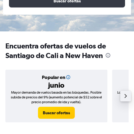
Buscar ofertas
Encuentra ofertas de vuelos de
Santiago de Cali a New Haven
Popular en
junio
Mayor demanda de vuelos basada en las búsquedas. Posible
Los precio
subida de precios del 9% (aumento potencial de $52 sobre el
de precio
precio promedio de ida y vuelta).
Buscar ofertas