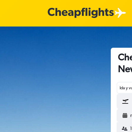
Che
Ne
Ida y v