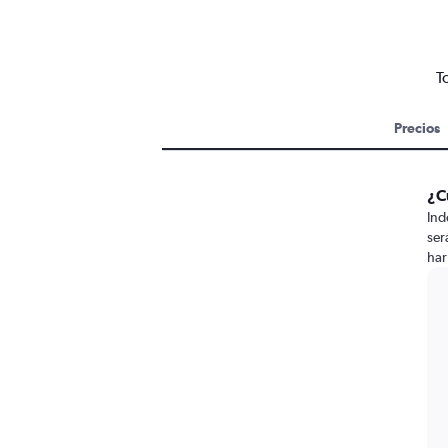
T
Precios
¿C
Ind
ser
har