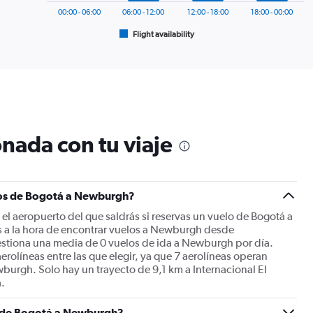
has
00:00 - 06:00
06:00 - 12:00
12:00 - 18:00
18:00 - 00:00
1
Flight availability
X
End
of
axis
interactive
displaying
chart
categories.
Range:
6
categories.
The
nada con tu viaje
chart
has
1
Y
los de Bogotá a Newburgh?
axis
displaying
el aeropuerto del que saldrás si reservas un vuelo de Bogotá a
Number
a la hora de encontrar vuelos a Newburgh desde
of
gestiona una media de 0 vuelos de ida a Newburgh por día.
flights.
rolíneas entre las que elegir, ya que 7 aerolíneas operan
Range:
urgh. Solo hay un trayecto de 9,1 km a Internacional El
0
.
to
60.
es de Bogotá a Newburgh?