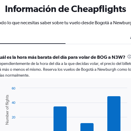
Información de Cheapflights
odo lo que necesitas saber sobre tu vuelo desde Bogotá a Newbur
uál es la hora más barata del día para volar de BOG a N3W?
ependientemente de la hora del día a la que decidas volar, el precio del billet
á más o menos el mismo. Reserva los vuelos de Bogotá a Newburgh como l
ías normalmente.
60
Bar
Chart
Number of flights
graphic.
chart
40
with
6
bars.
20
The
chart