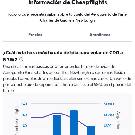
Información de Cheapflights
Todo lo que necesitas saber sobre tu vuelo del Aeropuerto de París-
Charles de Gaulle a Newburgh
Precios
Aerolíneas
¿Cuál es la hora más barata del día para volar de CDG a
N3W?
Una de las formas básicas de ahorrar en los billetes de avión de
Aeropuerto París-Charles de Gaulle a Newburgh es ser lo más flexible
posible. Los vuelos de al mediodía suelen ser los más caros. Un vuelo de
por la noche puede suponer un ahorro de hasta el 59 % en el precio del
billete.
240
$1.800
Number of flights
Combination
Chart
Avg. Price
graphic.
chart
160
$1.200
with
2
80
$600
data
series.