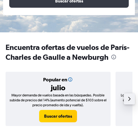
Buscar ofertas
Encuentra ofertas de vuelos de París-
Charles de Gaulle a Newburgh
Popular en
julio
Mayor demanda de vuelos basada en las búsquedas. Posible
Los precio
subida de precios del 14% (aumento potencial de $103 sobre el
de precio
precio promedio de ida y vuelta).
Buscar ofertas