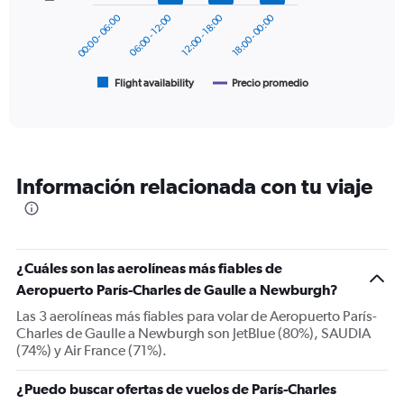
00:00 - 06:00
06:00 - 12:00
12:00 - 18:00
18:00 - 00:00
The
chart
has
1
Flight availability
Precio promedio
End
of
X
interactive
axis
chart
displaying
categories.
Range:
Información relacionada con tu viaje
6
categories.
The
chart
has
¿Cuáles son las aerolíneas más fiables de
2
Y
Aeropuerto París-Charles de Gaulle a Newburgh?
axes
Las 3 aerolíneas más fiables para volar de Aeropuerto París-
displaying
Charles de Gaulle a Newburgh son JetBlue (80%), SAUDIA
Avg.
(74%) y Air France (71%).
Price
and
¿Puedo buscar ofertas de vuelos de París-Charles
Number