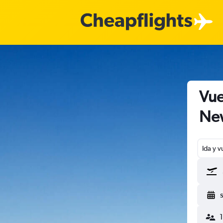
Vue
New
Ida y v