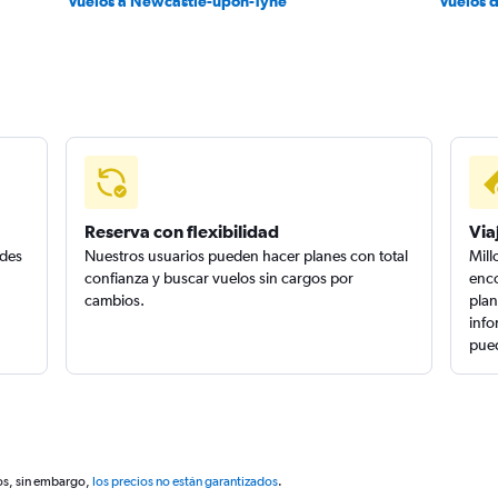
Vuelos a Newcastle-upon-Tyne
Vuelos 
Reserva con flexibilidad
Via
edes
Nuestros usuarios pueden hacer planes con total
Mill
confianza y buscar vuelos sin cargos por
enco
cambios.
plan
info
pued
os, sin embargo,
los precios no están garantizados
.