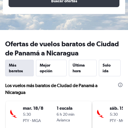
Buscar ofertas
Ofertas de vuelos baratos de Ciudad
de Panamá a Nicaragua
Más
Mejor
Última
Solo
baratos
opción
hora
ida
Los vuelos más baratos de Ciudad de Panamá a
Nicaragua
mar. 18/8
1 escala
sáb. 15/
5:30
6 h 20 min
5:30
-
Avianca
-
PTY
MGA
PTY
MGA