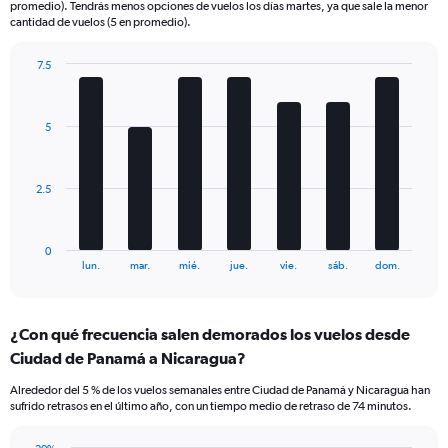
promedio). Tendrás menos opciones de vuelos los días martes, ya que sale la menor
chart
cantidad de vuelos (5 en promedio).
has
1
7.5
Y
Bar
Chart
axis
graphic.
chart
displaying
with
Number
5
7
of
bars.
flights.
Range:
The
2.5
0
chart
to
has
36.
1
0
X
End
lun.
mar.
mié.
jue.
vie.
sáb.
dom.
of
axis
interactive
displaying
chart
categories.
¿Con qué frecuencia salen demorados los vuelos desde
Range:
Ciudad de Panamá a Nicaragua?
7
categories.
Alrededor del 5 % de los vuelos semanales entre Ciudad de Panamá y Nicaragua han
The
sufrido retrasos en el último año, con un tiempo medio de retraso de 74 minutos.
chart
has