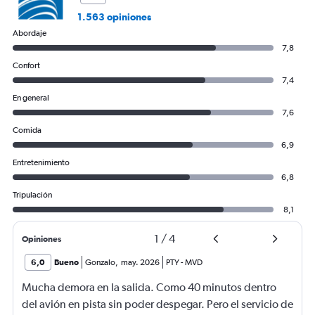
1.563 opiniones
Abordaje
7,8
Confort
7,4
En general
7,6
Comida
6,9
Entretenimiento
6,8
Tripulación
8,1
1
/
4
Opiniones
6,0
Bueno
Gonzalo
,
may. 2026
PTY
-
MVD
Mucha demora en la salida. Como 40 minutos dentro
del avión en pista sin poder despegar. Pero el servicio de