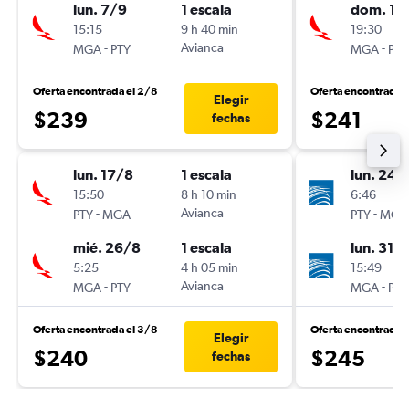
lun. 7/9
1 escala
dom. 16
15:15
9 h 40 min
19:30
-
Avianca
-
MGA
PTY
MGA
PTY
Oferta encontrada el 2/8
Oferta encontrada 
Elegir
$239
$241
fechas
lun. 17/8
1 escala
lun. 24/
15:50
8 h 10 min
6:46
-
Avianca
-
PTY
MGA
PTY
MGA
mié. 26/8
1 escala
lun. 31/
5:25
4 h 05 min
15:49
-
Avianca
-
MGA
PTY
MGA
PTY
Oferta encontrada el 3/8
Oferta encontrada 
Elegir
$240
$245
fechas