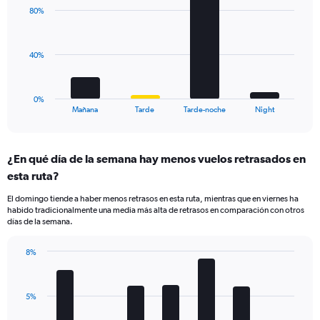
with
displaying
80%
4
values.
bars.
Range:
0
The
40%
to
chart
20.
has
1
0%
X
End
Mañana
Tarde
Tarde-noche
Night
of
axis
interactive
displaying
chart
categories.
¿En qué día de la semana hay menos vuelos retrasados en
Range:
esta ruta?
4
categories.
El domingo tiende a haber menos retrasos en esta ruta, mientras que en viernes ha
The
habido tradicionalmente una media más alta de retrasos en comparación con otros
chart
días de la semana.
has
1
8%
Y
Bar
Chart
axis
graphic.
chart
displaying
with
values.
5%
7
Range:
bars.