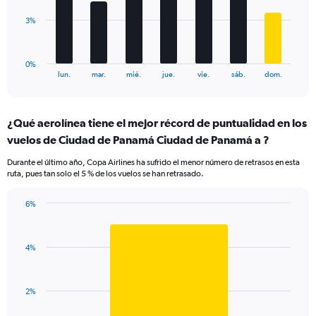
0
to
The
3%
120.
chart
has
1
0%
X
End
lun.
mar.
mié.
jue.
vie.
sáb.
dom.
of
axis
interactive
displaying
chart
categories.
¿Qué aerolínea tiene el mejor récord de puntualidad en los
Range:
vuelos de Ciudad de Panamá Ciudad de Panamá a ?
7
categories.
Durante el último año, Copa Airlines ha sufrido el menor número de retrasos en esta
The
ruta, pues tan solo el 5 % de los vuelos se han retrasado.
chart
has
6%
1
Bar
Chart
Y
graphic.
chart
axis
with
displaying
4%
1
values.
bar.
Range:
0
The
2%
to
chart
7.5.