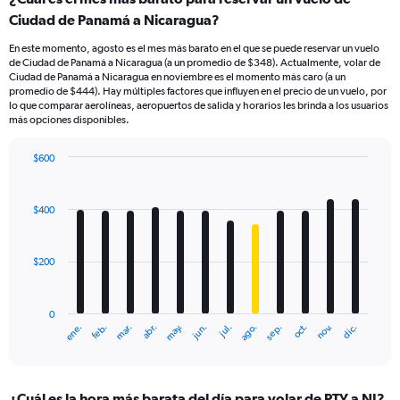
Ciudad de Panamá a Nicaragua?
En este momento, agosto es el mes más barato en el que se puede reservar un vuelo
de Ciudad de Panamá a Nicaragua (a un promedio de $348). Actualmente, volar de
Ciudad de Panamá a Nicaragua en noviembre es el momento más caro (a un
promedio de $444). Hay múltiples factores que influyen en el precio de un vuelo, por
lo que comparar aerolíneas, aeropuertos de salida y horarios les brinda a los usuarios
más opciones disponibles.
$600
Bar
Chart
graphic.
chart
with
$400
12
bars.
$200
The
chart
has
0
1
ene.
feb.
mar.
abr.
may.
jun.
jul.
ago.
sep.
oct.
nov.
dic.
X
End
of
axis
interactive
displaying
chart
categories.
¿Cuál es la hora más barata del día para volar de PTY a NI?