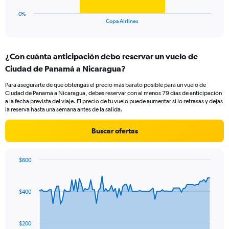
has
1
0%
X
End
Copa Airlines
of
axis
interactive
displaying
chart
categories.
¿Con cuánta anticipación debo reservar un vuelo de
Range:
Ciudad de Panamá a Nicaragua?
1
categories.
Para asegurarte de que obtengas el precio más barato posible para un vuelo de
The
Ciudad de Panamá a Nicaragua, debes reservar con al menos 79 días de anticipación
chart
a la fecha prevista del viaje. El precio de tu vuelo puede aumentar si lo retrasas y dejas
has
la reserva hasta una semana antes de la salida.
1
Y
Buscar ofertas
axis
displaying
values.
$600
Range:
Chart
Chart
0
graphic.
with
to
91
$400
data
6.
points.
The
$200