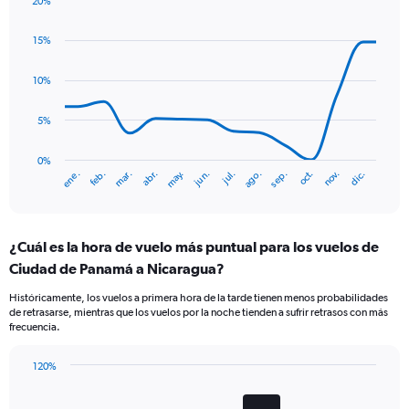
20%
1
Line
Chart
Y
graphic.
chart
axis
15%
with
displaying
14
values.
data
10%
Range:
points.
0
5%
to
The
7.5.
chart
has
0%
ene.
abr.
jul.
oct.
mar.
jun.
sep.
dic.
feb.
may.
ago.
nov.
1
End
of
X
interactive
axis
chart
displaying
¿Cuál es la hora de vuelo más puntual para los vuelos de
categories.
Range:
Ciudad de Panamá a Nicaragua?
14
Históricamente, los vuelos a primera hora de la tarde tienen menos probabilidades
categories.
de retrasarse, mientras que los vuelos por la noche tienden a sufrir retrasos con más
The
frecuencia.
chart
has
120%
1
Bar
Chart
Y
graphic.
chart
axis