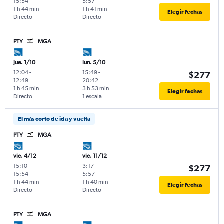
15:54
5:57
1 h 44 min
1 h 41 min
Elegir fechas
Directo
Directo
PTY
MGA
jue. 1/10
lun. 5/10
12:04
-
15:49
-
$277
12:49
20:42
1 h 45 min
3 h 53 min
Elegir fechas
Directo
1 escala
El más corto de ida y vuelta
PTY
MGA
vie. 4/12
vie. 11/12
15:10
-
3:17
-
$277
15:54
5:57
1 h 44 min
1 h 40 min
Elegir fechas
Directo
Directo
PTY
MGA