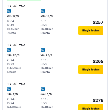
PTY
MGA
sáb. 12/9
sáb. 19/9
12:04
-
3:13
-
$257
12:49
5:53
1 h 45 min
1 h 40 min
Elegir fechas
Directo
Directo
PTY
MGA
mié. 26/8
vie. 25/9
21:24
-
3:13
-
$265
10:23
5:53
13 h 59 min
1 h 40 min
Elegir fechas
1 escala
Directo
PTY
MGA
mié. 2/9
mar. 8/9
21:24
-
3:13
-
$276
10:24
5:53
14 h 00 min
1 h 40 min
Elegir fechas