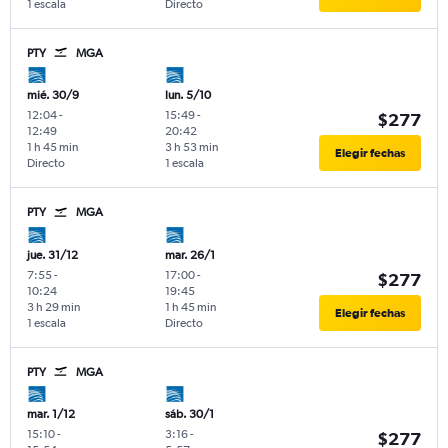
1 escala
Directo
PTY
MGA
mié. 30/9
lun. 5/10
12:04
-
15:49
-
$277
12:49
20:42
1 h 45 min
3 h 53 min
Elegir fechas
Directo
1 escala
PTY
MGA
jue. 31/12
mar. 26/1
7:55
-
17:00
-
$277
10:24
19:45
3 h 29 min
1 h 45 min
Elegir fechas
1 escala
Directo
PTY
MGA
mar. 1/12
sáb. 30/1
15:10
-
3:16
-
$277