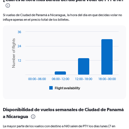
Range:
12
categories.
Si vuelas de Ciudad de Panamá a Nicaragua, la hora del día en que decidas volar no
The
influye apenas en el precio total de los billetes.
chart
has
36
1
Bar
Chart
Y
Number of flights
graphic.
chart
axis
24
with
displaying
6
values.
bars.
Range:
12
0
The
to
chart
600.
has
00:00 - 06:00
06:00 - 12:00
12:00 - 18:00
18:00 - 00:00
1
Flight availability
X
End
of
axis
interactive
displaying
chart
categories.
Disponibilidad de vuelos semanales de Ciudad de Panamá
Range:
a Nicaragua
6
categories.
La mayor parte de los vuelos con destino a NI0 salen de PTY los días lunes (7 en
The