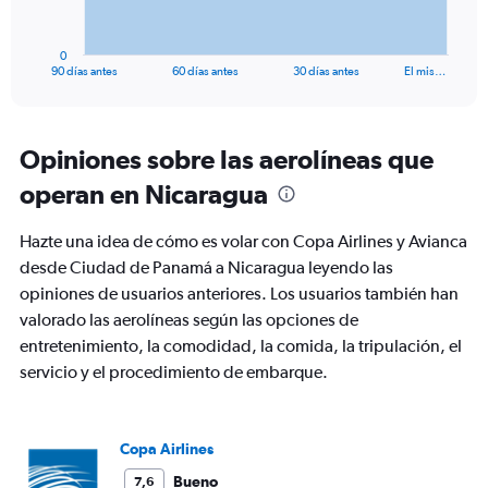
chart
has
1
0
X
End
90 días antes
60 días antes
30 días antes
El mis…
of
axis
interactive
displaying
chart
categories.
Range:
Opiniones sobre las aerolíneas que
91
operan en Nicaragua
categories.
The
chart
Hazte una idea de cómo es volar con Copa Airlines y Avianca
has
desde Ciudad de Panamá a Nicaragua leyendo las
1
opiniones de usuarios anteriores. Los usuarios también han
Y
axis
valorado las aerolíneas según las opciones de
displaying
entretenimiento, la comodidad, la comida, la tripulación, el
values.
servicio y el procedimiento de embarque.
Range:
0
to
600.
Copa Airlines
Bueno
7,6