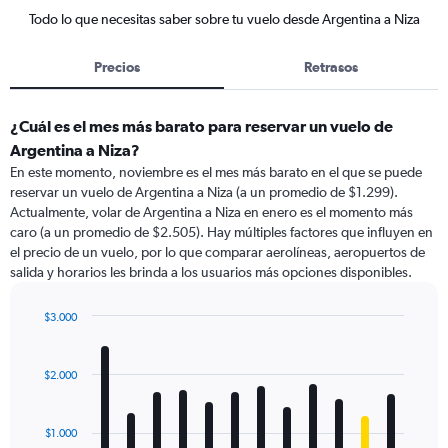
Todo lo que necesitas saber sobre tu vuelo desde Argentina a Niza
Precios
Retrasos
¿Cuál es el mes más barato para reservar un vuelo de
Argentina a Niza?
En este momento, noviembre es el mes más barato en el que se puede
reservar un vuelo de Argentina a Niza (a un promedio de $1.299).
Actualmente, volar de Argentina a Niza en enero es el momento más
caro (a un promedio de $2.505). Hay múltiples factores que influyen en
el precio de un vuelo, por lo que comparar aerolíneas, aeropuertos de
salida y horarios les brinda a los usuarios más opciones disponibles.
$3.000
Bar
Chart
graphic.
chart
with
$2.000
12
bars.
$1.000
The