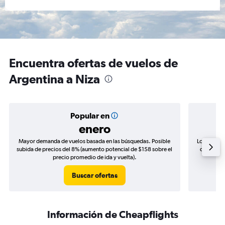
Encuentra ofertas de vuelos de
Argentina a Niza
Popular en
enero
Mayor demanda de vuelos basada en las búsquedas. Posible
Los precio
subida de precios del 8% (aumento potencial de $158 sobre el
de precios
precio promedio de ida y vuelta).
Buscar ofertas
Información de Cheapflights