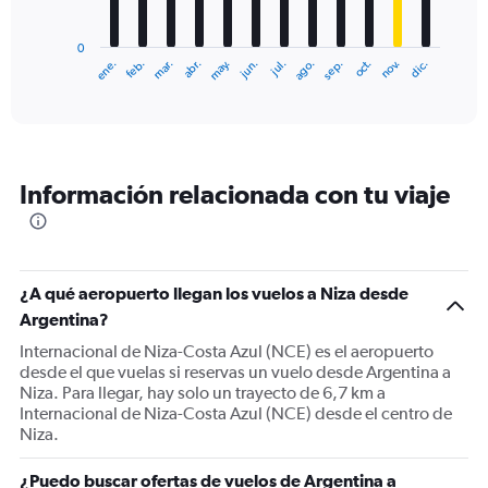
chart
has
0
1
ene.
feb.
mar.
abr.
may.
jun.
jul.
ago.
sep.
oct.
nov.
dic.
X
End
of
axis
interactive
displaying
chart
categories.
Range:
12
Información relacionada con tu viaje
categories.
The
chart
has
1
¿A qué aeropuerto llegan los vuelos a Niza desde
Y
Argentina?
axis
displaying
Internacional de Niza-Costa Azul (NCE) es el aeropuerto
values.
desde el que vuelas si reservas un vuelo desde Argentina a
Range:
Niza. Para llegar, hay solo un trayecto de 6,7 km a
0
Internacional de Niza-Costa Azul (NCE) desde el centro de
to
Niza.
3000.
¿Puedo buscar ofertas de vuelos de Argentina a