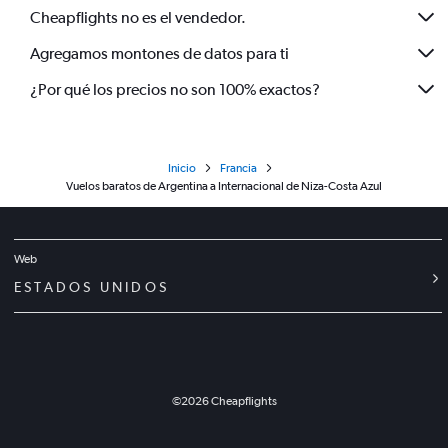
Cheapflights no es el vendedor.
Agregamos montones de datos para ti
¿Por qué los precios no son 100% exactos?
Inicio
Francia
Vuelos baratos de Argentina a Internacional de Niza-Costa Azul
Web
ESTADOS UNIDOS
©
2026
Cheapflights