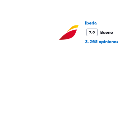
displaying
values.
Range:
0
Iberia
to
Bueno
7,0
750.
3.265 opiniones