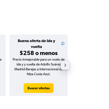
Buena oferta de ida y
Buena oferta de
$123 o m
vuelta
$258 o menos
a
Precio inmejorable para un vuelo de
Precio inmejorable para
ida y y vuelta de Adolfo Suárez
ida de Adolfo Suárez Ma
Madrid-Barajas a Internacional de
a Internacional de Niza
Niza-Costa Azul.
Buscar ofertas
Buscar ofert