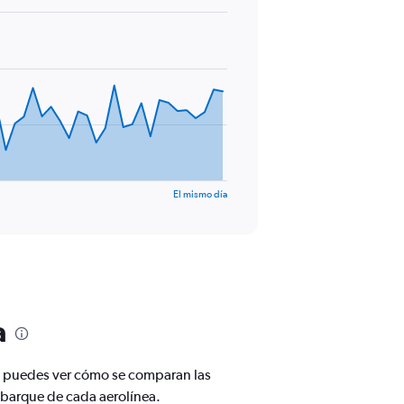
El mismo día
a
én puedes ver cómo se comparan las
mbarque de cada aerolínea.