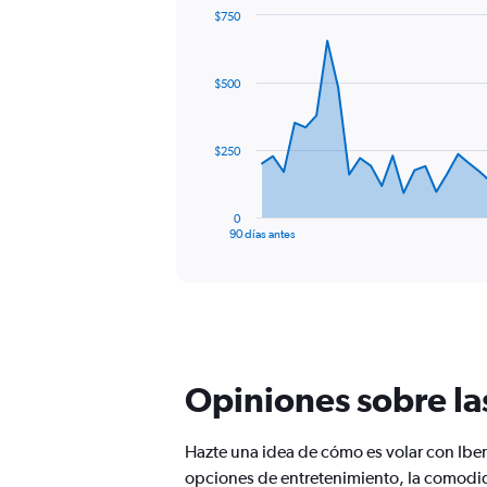
$750
Chart
Chart
graphic.
with
91
$500
data
points.
The
$250
chart
has
1
0
X
End
90 días antes
of
axis
interactive
displaying
chart
categories.
Range:
91
categories.
The
Opiniones sobre la
chart
has
1
Hazte una idea de cómo es volar con Ibe
Y
opciones de entretenimiento, la comodida
axis