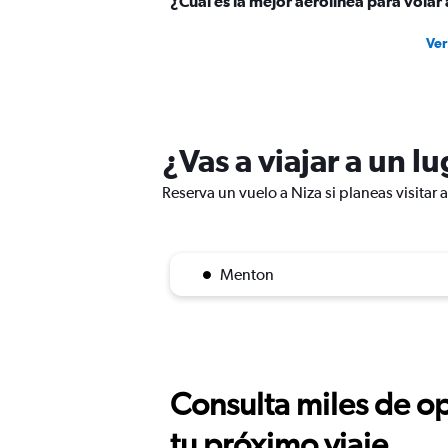
¿Cuál es la mejor aerolínea para volar
Ver
¿Vas a viajar a un l
Reserva un vuelo a Niza si planeas visitar 
Menton
Consulta miles de op
tu próximo viaje