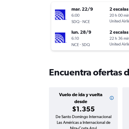
mar. 22/9
2 escalas
6:00
20 h 00 mi
-
United Airl
SDQ
NCE
lun. 28/9
2 escalas
6:10
22 h 36 mi
-
United Airl
NCE
SDQ
Encuentra ofertas 
Vuelo de ida y vuelta
desde
$1.355
De Santo Domingo Internacional
Las Américas a Internacional de
Niza-Costa Azul