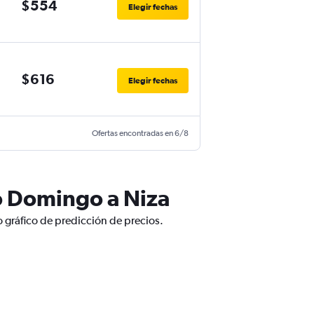
$554
Elegir fechas
$616
Elegir fechas
Ofertas encontradas en 6/8
o Domingo a Niza
 gráfico de predicción de precios.