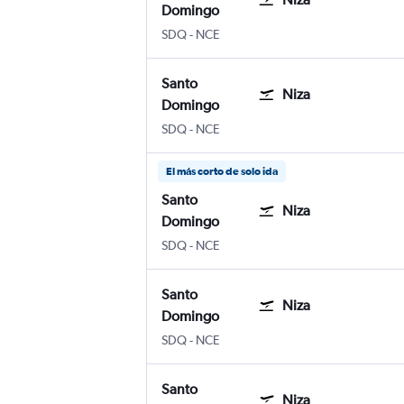
Domingo
Santo Domingo Internacional Las Améri
Internacional de Niza-Costa Azul
SDQ
-
NCE
Santo
Niza
Domingo
Santo Domingo Internacional Las Améri
Internacional de Niza-Costa Azul
SDQ
-
NCE
El más corto de solo ida
Santo
Niza
Domingo
Santo Domingo Internacional Las Améri
Internacional de Niza-Costa Azul
SDQ
-
NCE
Santo
Niza
Domingo
Santo Domingo Internacional Las Améri
Internacional de Niza-Costa Azul
SDQ
-
NCE
Santo
Niza