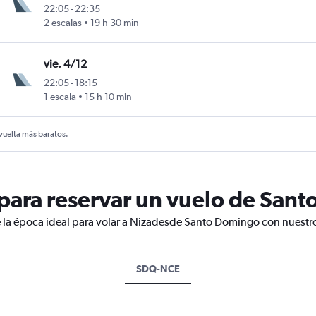
22:05
-
22:35
2 escalas
19 h 30 min
cas
vie. 4/12
22:05
-
18:15
1 escala
15 h 10 min
cas
 vuelta más baratos.
ara reservar un vuelo de Sant
 la época ideal para volar a Nizadesde Santo Domingo con nuestro
SDQ-NCE