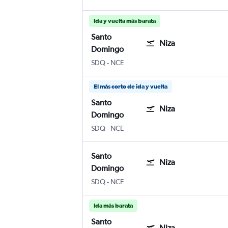
Ida y vuelta más barata
Santo
Niza
Domingo
Santo Domingo Internacional Las Améri
Internacional de Niza-Costa Azul
SDQ
-
NCE
El más corto de ida y vuelta
Santo
Niza
Domingo
Santo Domingo Internacional Las Améri
Internacional de Niza-Costa Azul
SDQ
-
NCE
Santo
Niza
Domingo
Santo Domingo Internacional Las Améri
Internacional de Niza-Costa Azul
SDQ
-
NCE
Ida más barata
Santo
Niza