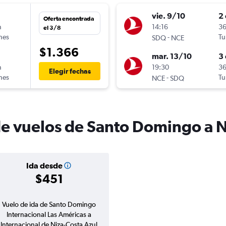
vie. 9/10
2 
Oferta encontrada
n
14:16
36
el 3/8
ines
-
Tu
SDQ
NCE
$1.366
mar. 13/10
3 
n
19:30
36
Elegir fechas
ines
-
Tu
NCE
SDQ
de vuelos de Santo Domingo a 
Ida desde
$451
Vuelo de ida de Santo Domingo
Internacional Las Américas a
Internacional de Niza-Costa Azul