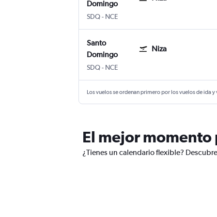
Domingo
Santo Domingo Internacional Las Améri
Internacional de Niza-Costa Azul
SDQ
-
NCE
Santo
Niza
Domingo
Santo Domingo Internacional Las Améri
Internacional de Niza-Costa Azul
SDQ
-
NCE
Los vuelos se ordenan primero por los vuelos de ida y
El mejor momento p
¿Tienes un calendario flexible? Descubre