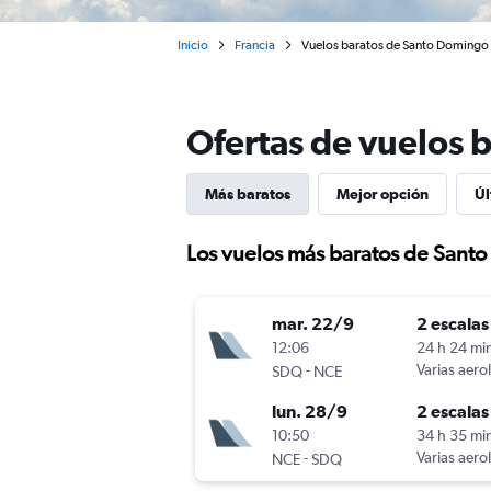
Inicio
Francia
Vuelos baratos de Santo Domingo I
Ofertas de vuelos 
Más baratos
Mejor opción
Úl
Los vuelos más baratos de Sant
mar. 22/9
2 escalas
12:06
24 h 24 mi
-
Varias aero
SDQ
NCE
lun. 28/9
2 escalas
10:50
34 h 35 mi
-
Varias aero
NCE
SDQ