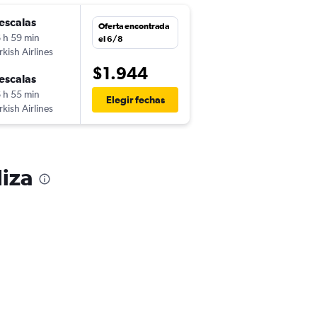
escalas
Oferta encontrada
 h 59 min
el 6/8
rkish Airlines
$1.944
escalas
 h 55 min
Elegir fechas
rkish Airlines
Niza