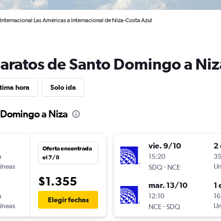
nternacional Las Américas a Internacional de Niza-Costa Azul
baratos de Santo Domingo a Niz
tima hora
Solo ida
o Domingo a Niza
vie. 9/10
2 
Oferta encontrada
n
15:20
35
el 7/8
líneas
-
Un
SDQ
NCE
$1.355
mar. 13/10
1 
n
12:10
16
Elegir fechas
líneas
-
Un
NCE
SDQ