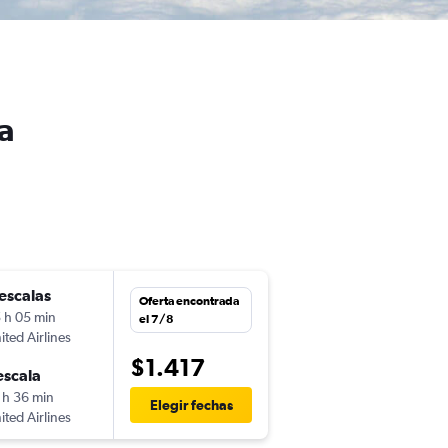
a
escalas
Oferta encontrada
 h 05 min
el 7/8
ited Airlines
$1.417
escala
 h 36 min
Elegir fechas
ited Airlines