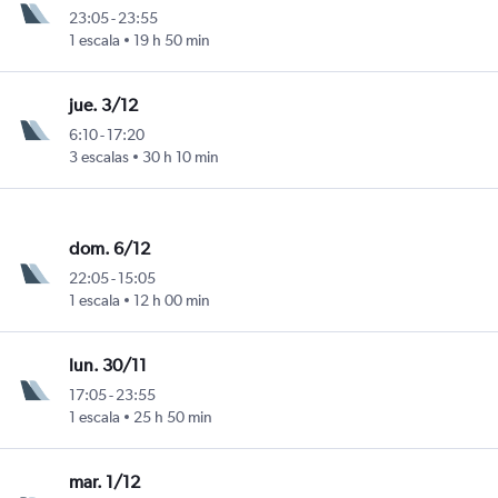
23:05
-
23:55
1 escala
19 h 50 min
cas
jue. 3/12
6:10
-
17:20
3 escalas
30 h 10 min
cas
dom. 6/12
22:05
-
15:05
1 escala
12 h 00 min
cas
lun. 30/11
17:05
-
23:55
1 escala
25 h 50 min
cas
mar. 1/12