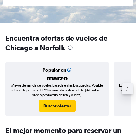
Encuentra ofertas de vuelos de
Chicago a Norfolk
Popular en
marzo
Mayor demanda de vuelos basada en las búsquedas. Posible
Los precio
subida de precios del 9% (aumento potencial de $42 sobre el
de precio
precio promedio de ida y vuelta).
Buscar ofertas
El mejor momento para reservar un