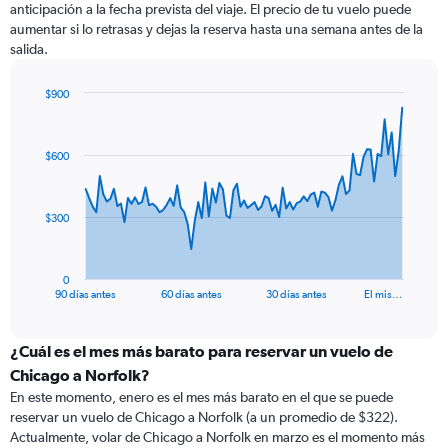
anticipación a la fecha prevista del viaje. El precio de tu vuelo puede
aumentar si lo retrasas y dejas la reserva hasta una semana antes de la
salida.
$900
Chart
Chart
graphic.
with
91
$600
data
points.
The
$300
chart
has
1
0
X
End
90 días antes
60 días antes
30 días antes
El mis…
of
axis
interactive
displaying
chart
categories.
¿Cuál es el mes más barato para reservar un vuelo de
Range:
Chicago a Norfolk?
91
En este momento, enero es el mes más barato en el que se puede
categories.
reservar un vuelo de Chicago a Norfolk (a un promedio de $322).
The
Actualmente, volar de Chicago a Norfolk en marzo es el momento más
chart