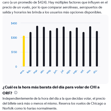
caro (a un promedio de $424). Hay múltiples factores que influyen en el
has
precio de un vuelo, por lo que comparar aerolíneas, aeropuertos de
1
salida y horarios les brinda a los usuarios más opciones disponibles.
Y
axis
displaying
$450
values.
Bar
Chart
Range:
graphic.
chart
with
0
$300
12
to
bars.
900.
$150
The
chart
has
0
1
ene.
feb.
mar.
abr.
may.
jun.
jul.
ago.
sep.
oct.
nov.
dic.
X
End
of
axis
interactive
displaying
chart
categories.
¿Cuál es la hora más barata del día para volar de CHI a
Range:
ORF?
12
Independientemente de la hora del día a la que decidas volar, el precio
categories.
del billete será más o menos el mismo. Reserva los vuelos de Chicago a
The
Norfolk como lo harías normalmente.
chart