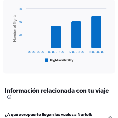
has
1
60
Y
Bar
Chart
Number of flights
graphic.
chart
axis
40
with
displaying
6
values.
bars.
Range:
20
0
The
to
chart
450.
has
00:00 - 06:00
06:00 - 12:00
12:00 - 18:00
18:00 - 00:00
1
Flight availability
X
End
of
axis
interactive
displaying
chart
categories.
Range:
6
Información relacionada con tu viaje
categories.
The
chart
has
1
¿A qué aeropuerto llegan los vuelos a Norfolk
Y