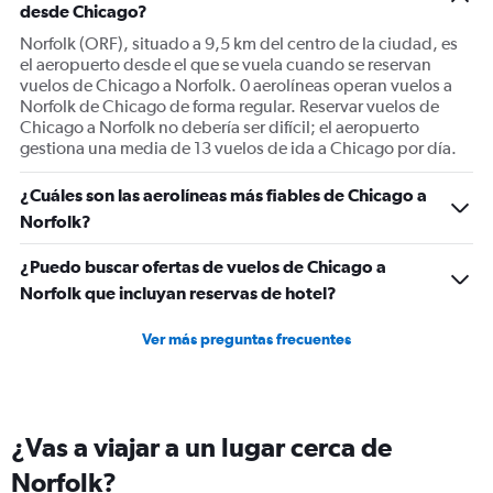
desde Chicago?
axis
displaying
Norfolk (ORF), situado a 9,5 km del centro de la ciudad, es
Number
el aeropuerto desde el que se vuela cuando se reservan
of
vuelos de Chicago a Norfolk. 0 aerolíneas operan vuelos a
flights.
Norfolk de Chicago de forma regular. Reservar vuelos de
Range:
Chicago a Norfolk no debería ser difícil; el aeropuerto
0
gestiona una media de 13 vuelos de ida a Chicago por día.
to
60.
¿Cuáles son las aerolíneas más fiables de Chicago a
Norfolk?
¿Puedo buscar ofertas de vuelos de Chicago a
Norfolk que incluyan reservas de hotel?
Ver más preguntas frecuentes
¿Vas a viajar a un lugar cerca de
Norfolk?