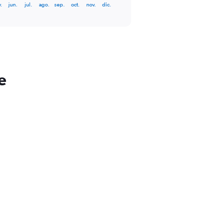
.
jun.
jul.
ago.
sep.
oct.
nov.
dic.
e