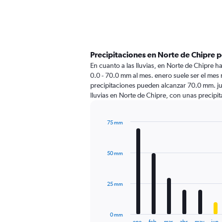
Precipitaciones en Norte de Chipre 
En cuanto a las lluvias, en Norte de Chipre h
0.0 - 70.0 mm al mes. enero suele ser el mes 
precipitaciones pueden alcanzar 70.0 mm. ju
lluvias en Norte de Chipre, con unas preci
75 mm
Bar
Chart
graphic.
chart
with
50 mm
12
bars.
The
25 mm
chart
has
1
0 mm
X
End
ene.
feb.
mar.
abr.
may.
jun.