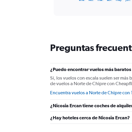
of
axis
interactive
displaying
chart
categories.
Range:
12
categories.
The
chart
Preguntas frecuent
has
1
Y
axis
¿Puedo encontrar vuelos más baratos 
displaying
values.
Sí, los vuelos con escala suelen ser más 
Range:
de vuelos a Norte de Chipre con Cheapfl
0
Encuentra vuelos a Norte de Chipre con 1
to
75.
¿Nicosia Ercan tiene coches de alquile
¿Hay hoteles cerca de Nicosia Ercan?