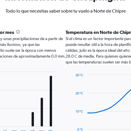
Todo lo que necesitas saber sobre tu vuelo a Norte de Chipre
por mes
Temperatura en Norte de Chip
ay unas precipitaciones de a partir de
Si el clima es un factor importante par
más lluvioso, ya que las
puede resultar útil a la hora de plani
lio suele ser la época con menos
cálidas, julio es la época ideal del añ
pitaciones de aproximadamente 0.0 mm.
28.0 C de media. Para quienes quieren 
que las temperaturas suelen ser más b
30 °C
Line
Chart
graphic.
chart
with
20 °C
14
data
points.
10 °C
The
chart
has
0 °C
jul.
ago.
sep.
oct.
nov.
dic.