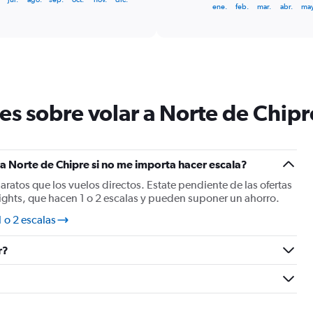
1
End
ene.
feb.
mar.
abr.
may
of
X
interactive
axis
chart
displaying
categories.
Range:
14
categories.
es sobre volar a Norte de Chipr
The
chart
has
1
Y
a Norte de Chipre si no me importa hacer escala?
axis
baratos que los vuelos directos. Estate pendiente de las ofertas
displaying
ights, que hacen 1 o 2 escalas y pueden suponer un ahorro.
values.
Range:
 o 2 escalas
0
to
r?
30.