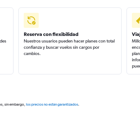
Reserva con flexibilidad
Via
edes
Nuestros usuarios pueden hacer planes con total
Mill
confianza y buscar vuelos sin cargos por
enco
cambios.
plan
info
pued
os, sin embargo,
los precios no están garantizados
.