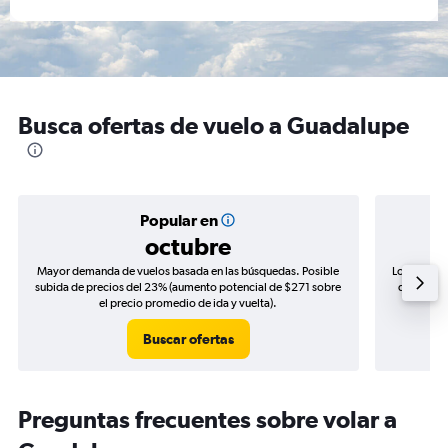
Busca ofertas de vuelo a Guadalupe
Popular en
octubre
Mayor demanda de vuelos basada en las búsquedas. Posible
Los precio
subida de precios del 23% (aumento potencial de $271 sobre
de precios
el precio promedio de ida y vuelta).
Buscar ofertas
Preguntas frecuentes sobre volar a