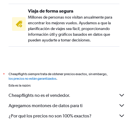
Vuelos a Ocho Ríos
Vuelos a Negril
Viaja de forma segura
Vuelos a Newcastle
Millones de personas nos visitan anualmente para
encontrar los mejores vuelos. Ayudamos a que la
Vuelos a Cayo Coco
planificación de viajes sea fácil, proporcionando
Vuelos a La Habana
información útil y gráficos basados en datos que
pueden ayudarte a tomar decisiones.
Vuelos a Holguín
Vuelos a Santiago de Cuba
Vuelos a Santa Clara
Vuelos a Varadero
Vuelos a San Juan
Cheapflights siempre trata de obtener precios exactos, sin embargo,
*
los precios no están garantizados
.
Esta es la razón:
Cheapflights no es el vendedor.
Agregamos montones de datos para ti
¿Por qué los precios no son 100% exactos?