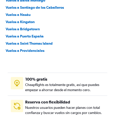
Vuelos a Bahía Montego
Vuelos a Santiago de los Caballeros
Vuelos a Nasáu
Vuelos a Kingston
Vuelos a Bridgetown
Vuelos a Puerto España
Vuelos a Saint Thomas Island
Vuelos a Providenciales
Vuelos a San Felipe de Puerto Plata
Vuelos a Aguadilla
Vuelos a Cabo Haitiano
100% gratis
Vuelos a Ponce
Cheapflights es totalmente gratis, así que puedes
Vuelos a Georgetown
empezar a ahorrar desde el momento cero.
Vuelos a Freeport
Vuelos a La Romana
Reserva con flexibilidad
Nuestros usuarios pueden hacer planes con total
Vuelos a Puerto Príncipe
confianza y buscar vuelos sin cargos por cambios.