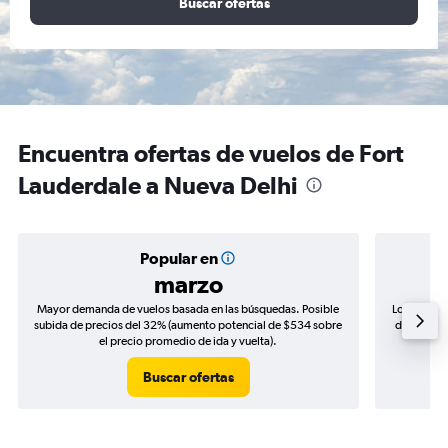
Buscar ofertas
Encuentra ofertas de vuelos de Fort
Lauderdale a Nueva Delhi
Popular en
marzo
Mayor demanda de vuelos basada en las búsquedas. Posible
Los precio
subida de precios del 32% (aumento potencial de $534 sobre
de precios
el precio promedio de ida y vuelta).
Buscar ofertas