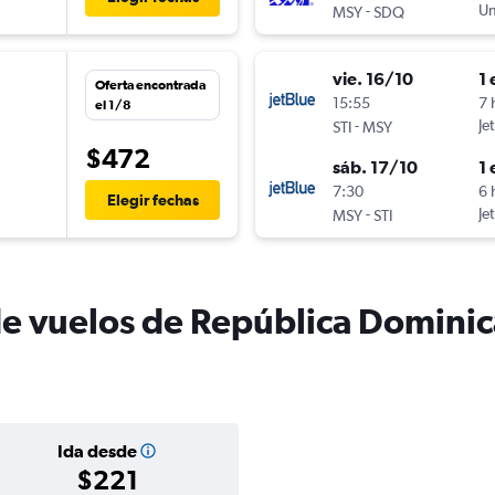
-
Un
MSY
SDQ
vie. 16/10
1 
Oferta encontrada
15:55
7 
el 1/8
-
Je
STI
MSY
$472
sáb. 17/10
1 
n
7:30
6 
Elegir fechas
-
Je
MSY
STI
de vuelos de República Domini
Ida desde
$221