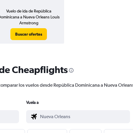
Vuelo de ida de República
ominicana a Nueva Orleans Louis
Armstrong
Buscar ofertas
 de Cheapflights
r y comparar los vuelos desde República Dominicana a Nueva Orlea
Vuela a