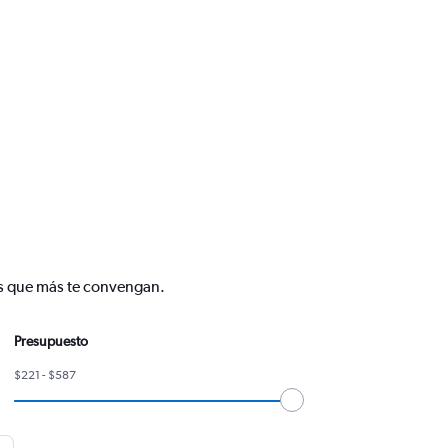
ns que más te convengan.
Presupuesto
$221 - $587