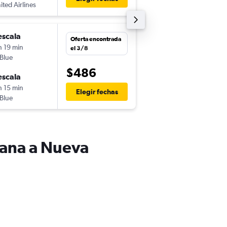
ited Airlines
-
MSY
SDQ
escala
vie. 18/9
Oferta encontrada
h 19 min
6:00
el 3/8
tBlue
-
STI
MSY
$486
escala
vie. 25/9
h 15 min
15:40
Elegir fechas
tBlue
-
MSY
STI
cana a Nueva