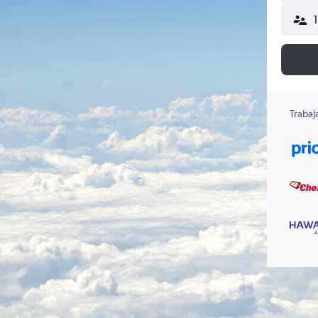
Trabaj