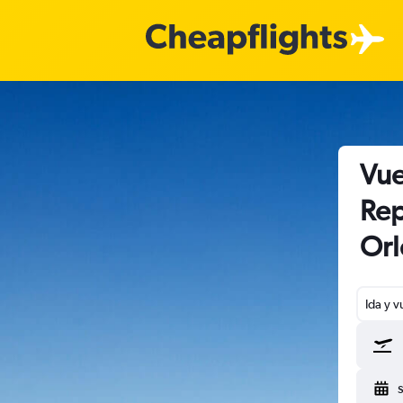
Vue
Rep
Orl
Ida y v