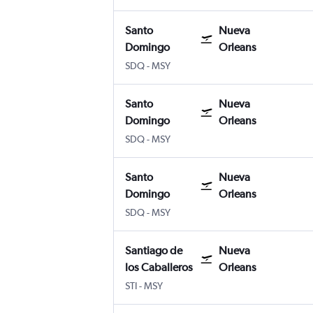
Santo
Nueva
Domingo
Orleans
Santo Domingo Internacional Las Améri
Nueva Orleans Louis Armstrong
SDQ
-
MSY
Santo
Nueva
Domingo
Orleans
Santo Domingo Internacional Las Améri
Nueva Orleans Louis Armstrong
SDQ
-
MSY
Santo
Nueva
Domingo
Orleans
Santo Domingo Internacional Las Améri
Nueva Orleans Louis Armstrong
SDQ
-
MSY
Santiago de
Nueva
los Caballeros
Orleans
Santiago de los Caballeros
Nueva Orleans Louis Armstrong
STI
-
MSY