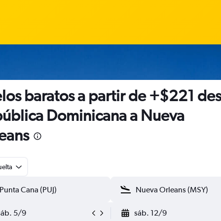
los baratos a partir de +$221 de
ública Dominicana a Nueva
eans
uelta
sáb. 5/9
sáb. 12/9