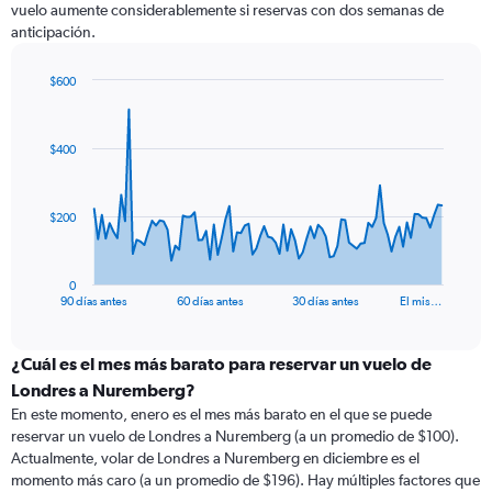
vuelo aumente considerablemente si reservas con dos semanas de
anticipación.
$600
Chart
Chart
graphic.
with
91
$400
data
points.
The
$200
chart
has
1
0
X
End
90 días antes
60 días antes
30 días antes
El mis…
of
axis
interactive
displaying
chart
categories.
¿Cuál es el mes más barato para reservar un vuelo de
Range:
Londres a Nuremberg?
91
En este momento, enero es el mes más barato en el que se puede
categories.
reservar un vuelo de Londres a Nuremberg (a un promedio de $100).
The
Actualmente, volar de Londres a Nuremberg en diciembre es el
chart
momento más caro (a un promedio de $196). Hay múltiples factores que
has