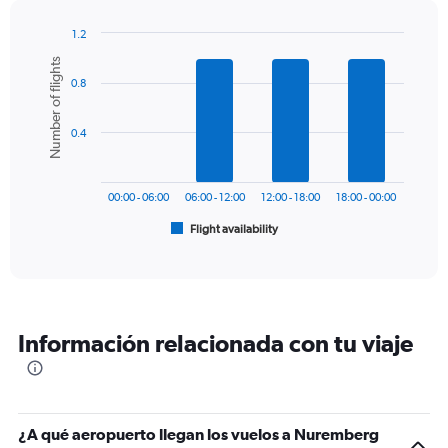
has
1
1.2
Y
Bar
Chart
Number of flights
graphic.
chart
axis
0.8
with
displaying
6
values.
bars.
Range:
0.4
0
The
to
chart
240.
has
00:00 - 06:00
06:00 - 12:00
12:00 - 18:00
18:00 - 00:00
1
Flight availability
X
End
of
axis
interactive
displaying
chart
categories.
Range:
6
Información relacionada con tu viaje
categories.
The
chart
has
1
¿A qué aeropuerto llegan los vuelos a Nuremberg
Y