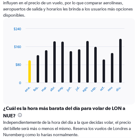
influyen en el precio de un vuelo, por lo que comparar aerolíneas,
1
aeropuertos de salida y horarios les brinda a los usuarios más opciones
Y
disponibles.
axis
displaying
values.
$240
Range:
Bar
Chart
0
graphic.
chart
with
to
$160
12
600.
bars.
$80
The
chart
has
0
1
ene.
feb.
mar.
abr.
may.
jun.
jul.
ago.
sep.
oct.
nov.
dic.
X
End
of
axis
interactive
displaying
chart
categories.
¿Cuál es la hora más barata del día para volar de LON a
Range:
NUE?
12
Independientemente de la hora del día a la que decidas volar, el precio
categories.
del billete será más o menos el mismo. Reserva los vuelos de Londres a
The
Nuremberg como lo harías normalmente.
chart