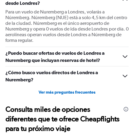
desde Londres?
axis
displaying
Para un vuelo de Nuremberg a Londres, volarás a
Number
Núremberg. Núremberg (NUE) está a solo 4,5 km del centro
of
de la ciudad. Núremberg es el único aeropuerto de
flights.
Nuremberg y opera 0 vuelos de ida desde Londres por día. 0
Range:
aerolíneas operan vuelos desde Londres a Núremberg de
0
forma regular.
to
1.2.
¿Puedo buscar ofertas de vuelos de Londres a
Nuremberg que incluyan reservas de hotel?
¿Cómo busco vuelos directos de Londres a
Nuremberg?
Ver más preguntas frecuentes
Consulta miles de opciones
diferentes que te ofrece Cheapflights
para tu próximo viaje