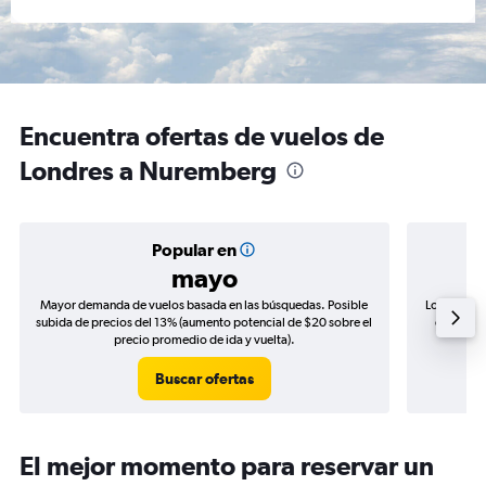
Encuentra ofertas de vuelos de
Londres a Nuremberg
Popular en
mayo
Mayor demanda de vuelos basada en las búsquedas. Posible
Los precio
subida de precios del 13% (aumento potencial de $20 sobre el
de precio
precio promedio de ida y vuelta).
Buscar ofertas
El mejor momento para reservar un