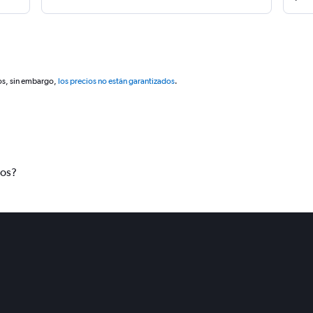
os, sin embargo,
los precios no están garantizados
.
tos?