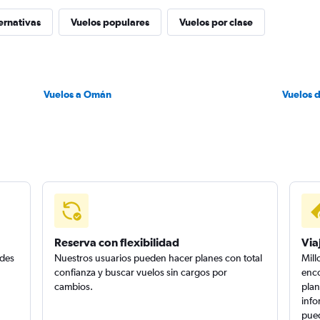
ernativas
Vuelos populares
Vuelos por clase
Vuelos a Omán
Vuelos d
Reserva con flexibilidad
Via
edes
Nuestros usuarios pueden hacer planes con total
Mill
confianza y buscar vuelos sin cargos por
enco
cambios.
plan
info
pued