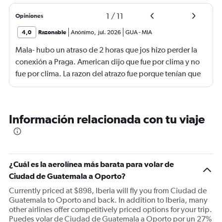
1
/
11
Opiniones
4,0
Razonable
Anónimo
,
jul. 2026
GUA
-
MIA
Mala- hubo un atraso de 2 horas que jos hizo perder la
conexión a Praga. American dijo que fue por clima y no
fue por clima. La razon del atrazo fue porque tenían que
encender un motor y porque trnían una manguera
enfriendo la cabina. No nos dieron hotel y comida en
Madrid.
Información relacionada con tu viaje
¿Cuál es la aerolínea más barata para volar de
Ciudad de Guatemala a Oporto?
Currently priced at $898, Iberia will fly you from Ciudad de
Guatemala to Oporto and back. In addition to Iberia, many
other airlines offer competitively priced options for your trip.
Puedes volar de Ciudad de Guatemala a Oporto por un 27%