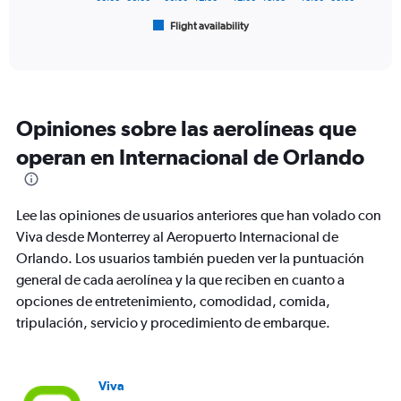
1
Flight availability
X
End
of
axis
interactive
displaying
chart
categories.
Range:
6
Opiniones sobre las aerolíneas que
categories.
The
operan en Internacional de Orlando
chart
has
1
Lee las opiniones de usuarios anteriores que han volado con
Y
axis
Viva desde Monterrey al Aeropuerto Internacional de
displaying
Orlando. Los usuarios también pueden ver la puntuación
Number
general de cada aerolínea y la que reciben en cuanto a
of
opciones de entretenimiento, comodidad, comida,
flights.
Range:
tripulación, servicio y procedimiento de embarque.
0
to
4.5.
Viva