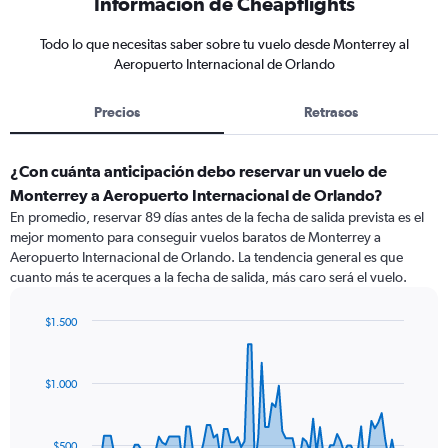
Información de Cheapflights
Todo lo que necesitas saber sobre tu vuelo desde Monterrey al
Aeropuerto Internacional de Orlando
Precios
Retrasos
¿Con cuánta anticipación debo reservar un vuelo de
Monterrey a Aeropuerto Internacional de Orlando?
En promedio, reservar 89 días antes de la fecha de salida prevista es el
mejor momento para conseguir vuelos baratos de Monterrey a
Aeropuerto Internacional de Orlando. La tendencia general es que
cuanto más te acerques a la fecha de salida, más caro será el vuelo.
$1.500
Chart
Chart
graphic.
with
91
$1.000
data
points.
The
$500