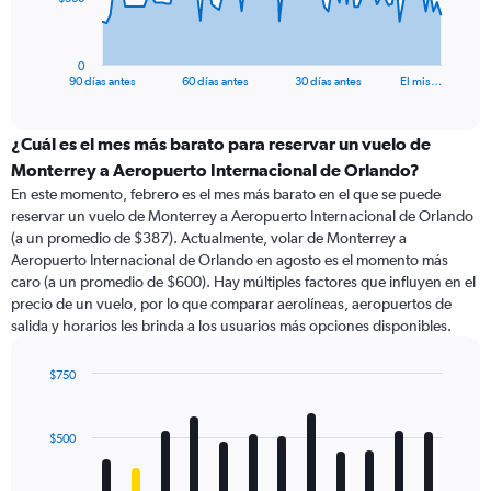
chart
has
1
0
X
End
90 días antes
60 días antes
30 días antes
El mis…
of
axis
interactive
displaying
chart
categories.
¿Cuál es el mes más barato para reservar un vuelo de
Range:
Monterrey a Aeropuerto Internacional de Orlando?
91
En este momento, febrero es el mes más barato en el que se puede
categories.
reservar un vuelo de Monterrey a Aeropuerto Internacional de Orlando
The
(a un promedio de $387). Actualmente, volar de Monterrey a
chart
Aeropuerto Internacional de Orlando en agosto es el momento más
has
caro (a un promedio de $600). Hay múltiples factores que influyen en el
1
precio de un vuelo, por lo que comparar aerolíneas, aeropuertos de
Y
salida y horarios les brinda a los usuarios más opciones disponibles.
axis
displaying
values.
$750
Range:
Bar
Chart
0
graphic.
chart
with
to
$500
12
1500.
bars.