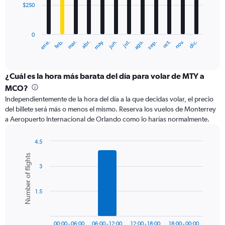
$250
The
chart
has
0
1
ene.
abr.
jul.
oct.
mar.
jun.
sep.
dic.
feb.
may.
ago.
nov.
X
End
of
axis
interactive
displaying
chart
categories.
¿Cuál es la hora más barata del día para volar de MTY a
Range:
MCO?
12
Independientemente de la hora del día a la que decidas volar, el precio
categories.
del billete será más o menos el mismo. Reserva los vuelos de Monterrey
The
a Aeropuerto Internacional de Orlando como lo harías normalmente.
chart
has
1
4.5
Y
Bar
Chart
Number of flights
graphic.
chart
axis
3
with
displaying
6
values.
bars.
Range:
1.5
0
The
to
chart
750.
has
00:00 - 06:00
06:00 - 12:00
12:00 - 18:00
18:00 - 00:00