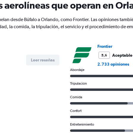
s aerolíneas que operan en Or
has
2
Y
uelan desde Búfalo a Orlando, como Frontier. Las opiniones tambi
axes
displaying
d, la comida, la tripulación, el servicio y el procedimiento de e
Avg.
Price
and
Frontier
Number
of
Aceptable
5,6
flights.
Leer reseñas
2.733 opiniones
Abordaje
Tripulación
Comida
Confort
Entretenimiento