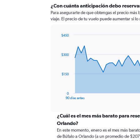
¿Con cuánta anticipación debo reservar
Para asegurarte de que obtengas el precio más ba
viaje. El precio de tu vuelo puede aumentar si lo 
$450
Chart
Chart
graphic.
with
91
$300
data
points.
The
$150
chart
has
1
0
X
End
90 días antes
of
axis
interactive
displaying
chart
categories.
¿Cuál es el mes más barato para rese
Range:
Orlando?
91
En este momento, enero es el mes más barato
categories.
de Búfalo a Orlando (a un promedio de $207)
The