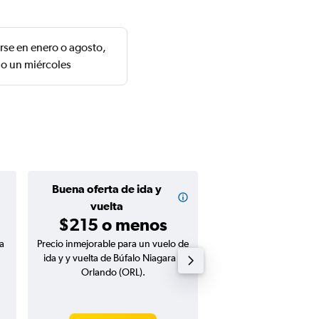
rse en enero o agosto,
do un miércoles
Buena oferta de ida y
Buena oferta de
$214 o m
vuelta
$215 o menos
a
Precio inmejorable para un vuelo de
Precio inmejorable para
ida y y vuelta de Búfalo Niagara a
ida de Búfalo Niagara
Orlando (ORL).
(ORL).