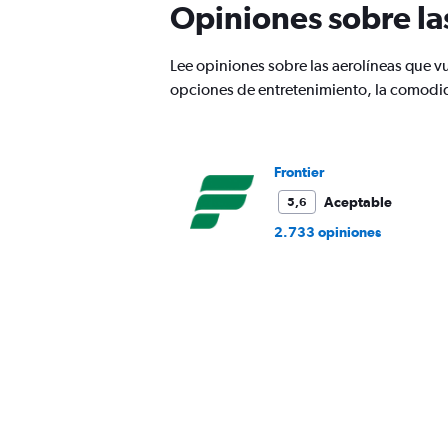
Opiniones sobre la
chart
has
1
Lee opiniones sobre las aerolíneas que v
Y
opciones de entretenimiento, la comodida
axis
displaying
values.
Range:
0
Frontier
to
Aceptable
5,6
360.
2.733 opiniones