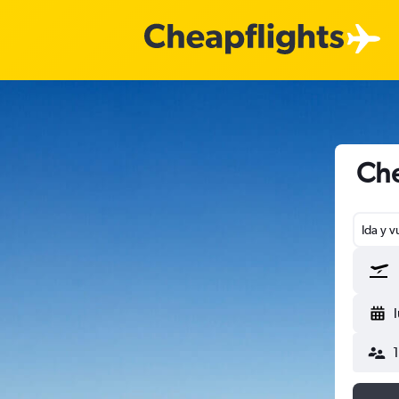
Che
Ida y v