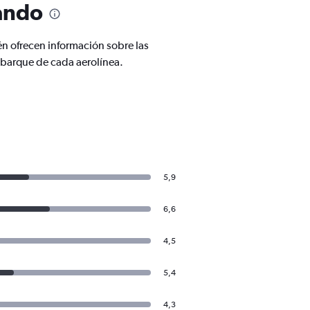
lando
én ofrecen información sobre las
mbarque de cada aerolínea.
5,9
6,6
4,5
5,4
4,3