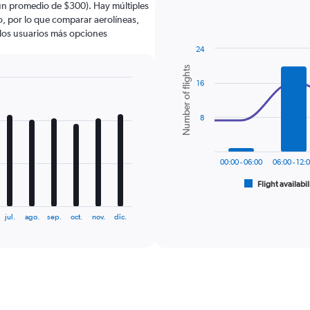
un promedio de $300). Hay múltiples
lo, por lo que comparar aerolíneas,
a los usuarios más opciones
24
Combination
Chart
Number of flights
graphic.
chart
16
with
2
data
series.
8
The
chart
00:00 - 06:00
06:00 - 12:
has
1
Flight availabil
End
of
X
interactive
axis
chart
jul.
ago.
sep.
oct.
nov.
dic.
displaying
categories.
Range:
6
categories.
The
chart