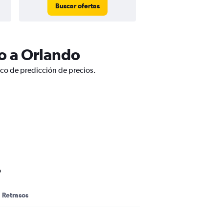
Buscar ofertas
Buscar ofert
o a Orlando
ico de predicción de precios.
o
Retrasos