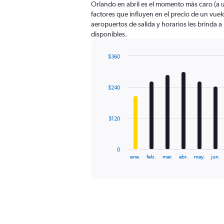
Orlando en abril es el momento más caro (a 
chart
factores que influyen en el precio de un vue
has
aeropuertos de salida y horarios les brinda 
1
disponibles.
Y
axis
displaying
$360
values.
Bar
Chart
Range:
graphic.
chart
with
0
$240
12
to
bars.
450.
The
$120
chart
has
1
0
X
End
ene.
feb.
mar.
abr.
may.
jun.
of
axis
interactive
displaying
chart
categories.
Range:
12
categories.
The