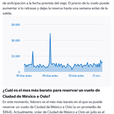
de anticipación a la fecha prevista del viaje. El precio de tu vuelo puede
aumentar si lo retrasas y dejas la reserva hasta una semana antes de la
salida.
$9.000
Chart
Chart
graphic.
with
91
$6.000
data
points.
The
$3.000
chart
has
1
0
X
End
90 días antes
60 días antes
30 días antes
El mis…
of
axis
interactive
displaying
chart
categories.
¿Cuál es el mes más barato para reservar un vuelo de
Range:
Ciudad de México a Oslo?
91
En este momento, febrero es el mes más barato en el que se puede
categories.
reservar un vuelo de Ciudad de México a Oslo (a un promedio de
The
$864). Actualmente, volar de Ciudad de México a Oslo en julio es el
chart