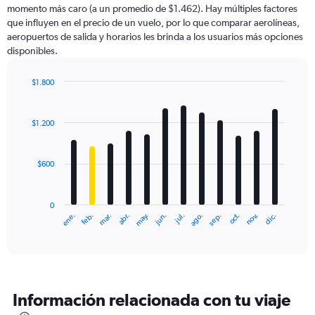
momento más caro (a un promedio de $1.462). Hay múltiples factores
has
que influyen en el precio de un vuelo, por lo que comparar aerolíneas,
1
aeropuertos de salida y horarios les brinda a los usuarios más opciones
Y
disponibles.
axis
displaying
values.
$1.800
Range:
Bar
Chart
0
graphic.
chart
with
to
$1.200
12
9000.
bars.
$600
The
chart
has
0
1
ene.
feb.
mar.
abr.
may.
jun.
jul.
ago.
sep.
oct.
nov.
dic.
X
End
of
axis
interactive
displaying
chart
categories.
Range:
12
Información relacionada con tu viaje
categories.