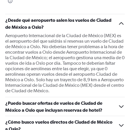
The
chart
has
1
¿Desde qué aeropuerto salen los vuelos de Ciudad
Y
de México a Oslo?
axis
displaying
Aeropuerto Internacional de la Ciudad de México (MEX) es
values.
el aeropuerto del que saldrás si reservas un vuelo de Ciudad
Range:
de México a Oslo. No deberías tener problemas a la hora de
0
encontrar vuelos a Oslo desde Aeropuerto Internacional de
to
la Ciudad de México; el aeropuerto gestiona una media de 0
1800.
vuelos de ida a Oslo por día. Tampoco te deberían faltar
opciones de aerolíneas entre las que elegir, ya que 0
aerolíneas operan vuelos desde el aeropuerto Ciudad de
México a Oslo. Solo hay un trayecto de 8,9 km a Aeropuerto
Internacional de la Ciudad de México (MEX) desde el centro
de Ciudad de México.
¿Puedo buscar ofertas de vuelos de Ciudad de
México a Oslo que incluyan reservas de hotel?
¿Cómo busco vuelos directos de Ciudad de México
a Oslo?