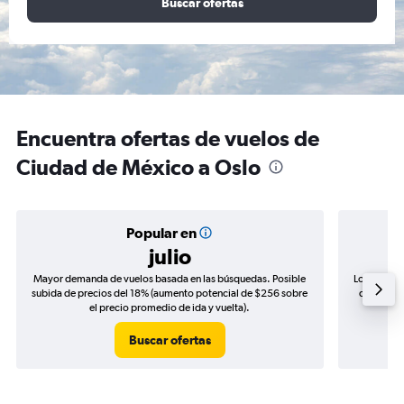
Buscar ofertas
Encuentra ofertas de vuelos de
Ciudad de México a Oslo
Popular en
julio
Mayor demanda de vuelos basada en las búsquedas. Posible
Los precio
subida de precios del 18% (aumento potencial de $256 sobre
de precios
el precio promedio de ida y vuelta).
Buscar ofertas