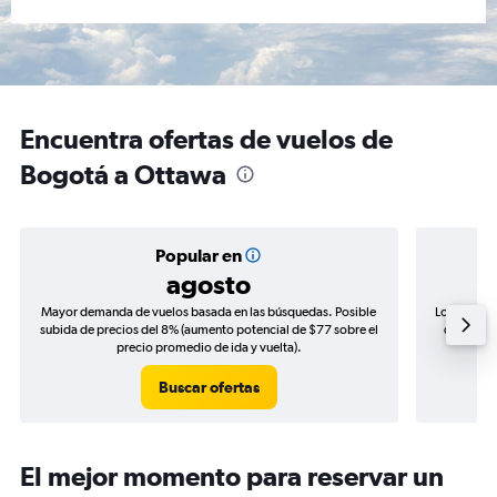
Encuentra ofertas de vuelos de
Bogotá a Ottawa
Popular en
agosto
Mayor demanda de vuelos basada en las búsquedas. Posible
Los precio
subida de precios del 8% (aumento potencial de $77 sobre el
de precio
precio promedio de ida y vuelta).
Buscar ofertas
El mejor momento para reservar un