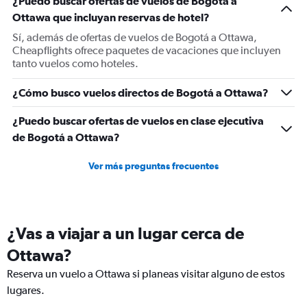
¿Puedo buscar ofertas de vuelos de Bogotá a
Y
Ottawa que incluyan reservas de hotel?
axis
displaying
Sí, además de ofertas de vuelos de Bogotá a Ottawa,
values.
Cheapflights ofrece paquetes de vacaciones que incluyen
Range:
tanto vuelos como hoteles.
0
to
¿Cómo busco vuelos directos de Bogotá a Ottawa?
1200.
¿Puedo buscar ofertas de vuelos en clase ejecutiva
de Bogotá a Ottawa?
Ver más preguntas frecuentes
¿Vas a viajar a un lugar cerca de
Ottawa?
Reserva un vuelo a Ottawa si planeas visitar alguno de estos
lugares.