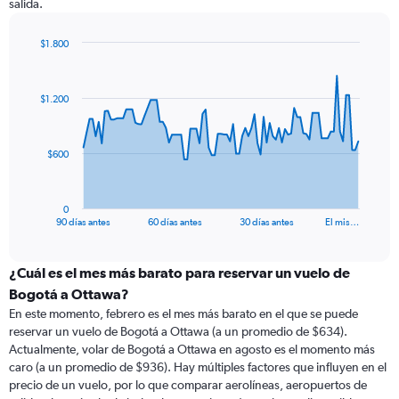
salida.
$1.800
Chart
Chart
graphic.
with
91
$1.200
data
points.
The
$600
chart
has
1
0
X
End
90 días antes
60 días antes
30 días antes
El mis…
of
axis
interactive
displaying
chart
categories.
¿Cuál es el mes más barato para reservar un vuelo de
Range:
Bogotá a Ottawa?
91
En este momento, febrero es el mes más barato en el que se puede
categories.
reservar un vuelo de Bogotá a Ottawa (a un promedio de $634).
The
Actualmente, volar de Bogotá a Ottawa en agosto es el momento más
chart
caro (a un promedio de $936). Hay múltiples factores que influyen en el
has
precio de un vuelo, por lo que comparar aerolíneas, aeropuertos de
1