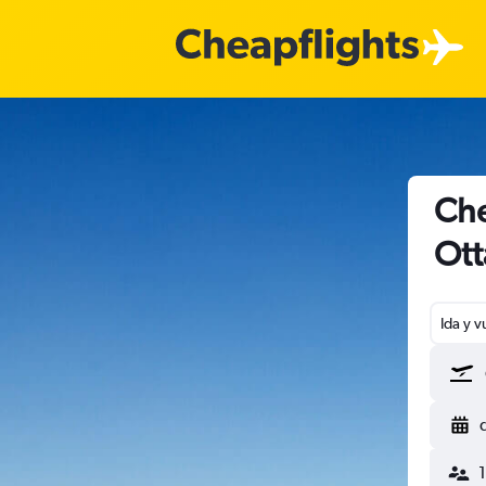
Che
Ot
Ida y v