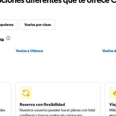
opulares
Vuelos por clase
wa
Vuelos a Ottawa
Vuelos 
Reserva con flexibilidad
Via
edes
Nuestros usuarios pueden hacer planes con total
Mill
confianza y buscar vuelos sin cargos por
enco