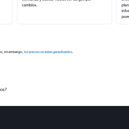
cambios.
plan
info
pued
os, sin embargo,
los precios no están garantizados
.
tos?