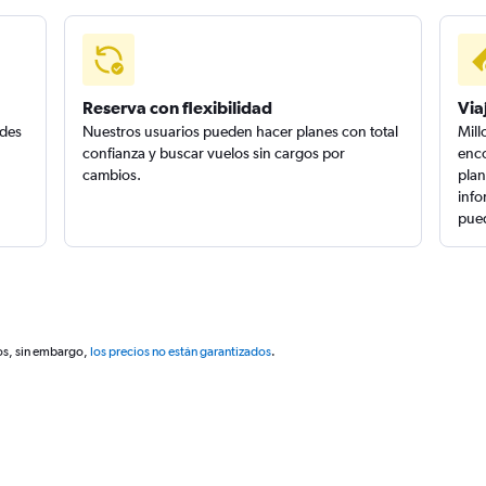
Reserva con flexibilidad
Via
edes
Nuestros usuarios pueden hacer planes con total
Mill
confianza y buscar vuelos sin cargos por
enco
cambios.
plan
info
pued
os, sin embargo,
los precios no están garantizados
.