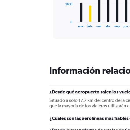
The
$600
chart
has
1
0
X
End
ene.
feb.
mar.
abr.
may.
jun.
of
axis
interactive
displaying
chart
categories.
Range:
12
categories.
The
Información relacio
chart
has
1
Y
¿Desde qué aeropuerto salen los vuelo
axis
displaying
Situado a solo 17,7 km del centro de la c
values.
que la mayoría de los viajeros utilizarán
Range:
0
¿Cuáles son las aerolíneas más fiables
to
1800.