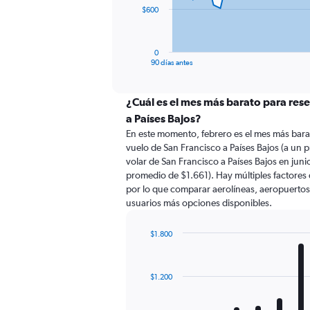
The
$600
chart
has
1
0
X
End
90 días antes
of
axis
interactive
displaying
chart
categories.
¿Cuál es el mes más barato para rese
Range:
a Países Bajos?
91
En este momento, febrero es el mes más bara
categories.
vuelo de San Francisco a Países Bajos (a un
The
volar de San Francisco a Países Bajos en jun
chart
promedio de $1.661). Hay múltiples factores 
has
por lo que comparar aerolíneas, aeropuertos d
1
usuarios más opciones disponibles.
Y
axis
displaying
$1.800
values.
Bar
Chart
Range:
graphic.
chart
with
0
$1.200
12
to
bars.
1800.