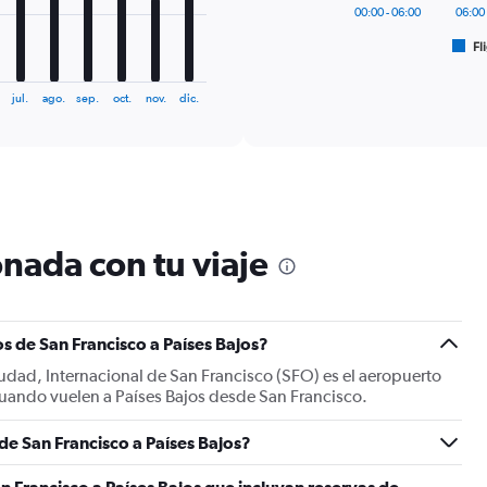
has
00:00 - 06:00
06:00 
1
Fl
X
End
of
axis
interactive
displaying
chart
jul.
ago.
sep.
oct.
nov.
dic.
categories.
Range:
6
categories.
The
chart
has
nada con tu viaje
1
Y
axis
displaying
Number
s de San Francisco a Países Bajos?
of
iudad, Internacional de San Francisco (SFO) es el aeropuerto
flights.
 cuando vuelen a Países Bajos desde San Francisco.
Range:
0
 de San Francisco a Países Bajos?
to
45.