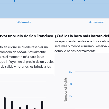
60 días antes
30 días antes
rvar un vuelo de San Francisco
¿Cuál es la hora más barata del
Independientemente de la hora del día a
será más o menos el mismo. Reserva lo
to en el que se puede reservar un
como lo harías normalmente.
 promedio de $554). Actualmente,
io es el momento más caro (a un
que influyen en el precio de un vuelo,
e salida y horarios les brinda a los
45
Bar
Chart
Number of flights
graphic.
chart
30
with
6
bars.
15
The
chart