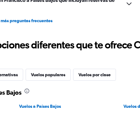
n Francisco a Países Bajos que incluyan reservas de
 más preguntas frecuentes
ciones diferentes que te ofrece 
ernativas
Vuelos populares
Vuelos por clase
es Bajos
Vuelos a Países Bajos
Vuelos 