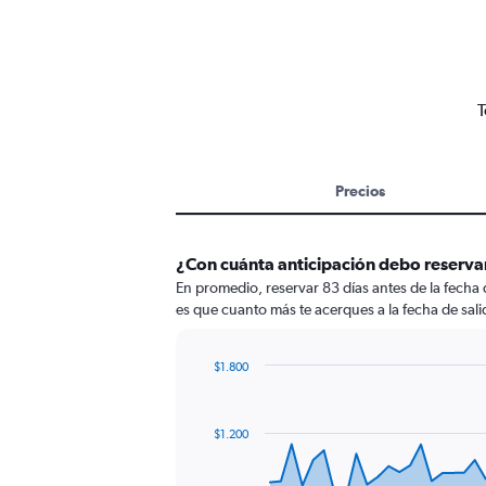
T
Precios
¿Con cuánta anticipación debo reservar
En promedio, reservar 83 días antes de la fecha 
es que cuanto más te acerques a la fecha de sali
$1.800
Chart
Chart
graphic.
with
91
$1.200
data
points.