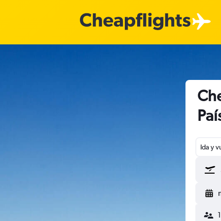
Che
Paí
Ida y v